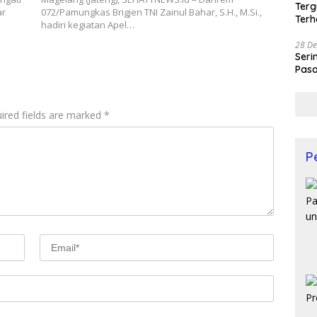
Terg
ar
072/Pamungkas Brigjen TNI Zainul Bahar, S.H., M.Si.,
Terh
hadiri kegiatan Apel…
28 De
Seri
Pasa
Prof
ired fields are marked
*
P