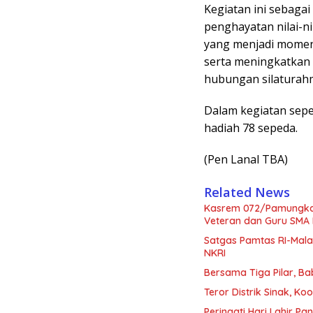
Kegiatan ini sebaga
penghayatan nilai-n
yang menjadi moment
serta meningkatkan 
hubungan silaturah
Dalam kegiatan sepe
hadiah 78 sepeda.
(Pen Lanal TBA)
Related News
Kasrem 072/Pamungkas 
Veteran dan Guru SMA 
Satgas Pamtas RI-Mala
NKRI
Bersama Tiga Pilar, B
Teror Distrik Sinak, 
Peringati Hari Lahir 