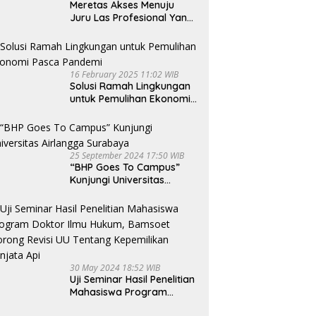
Meretas Akses Menuju
Juru Las Profesional Yang
Lebih Bersinar
16 February 2025 11:02 WIB
Solusi Ramah Lingkungan
untuk Pemulihan Ekonomi
Pasca Pandemi
25 September 2024 17:50 WIB
“BHP Goes To Campus”
Kunjungi Universitas
Airlangga Surabaya
30 May 2024 18:52 WIB
Uji Seminar Hasil Penelitian
Mahasiswa Program
Doktor Ilmu Hukum,