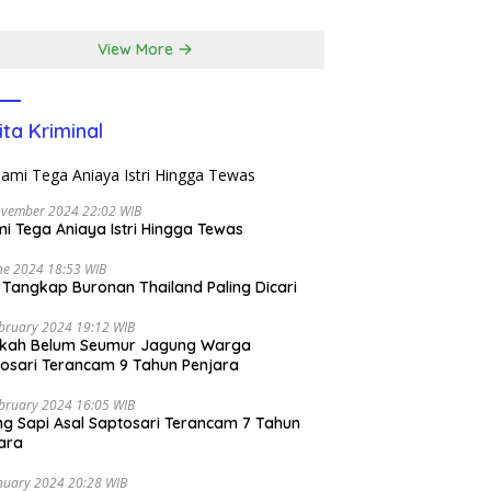
m di EcoPark
l
View More
ita Kriminal
ovember 2024 22:02 WIB
i Tega Aniaya Istri Hingga Tewas
ne 2024 18:53 WIB
i Tangkap Buronan Thailand Paling Dicari
bruary 2024 19:12 WIB
ikah Belum Seumur Jagung Warga
osari Terancam 9 Tahun Penjara
bruary 2024 16:05 WIB
ng Sapi Asal Saptosari Terancam 7 Tahun
ara
nuary 2024 20:28 WIB