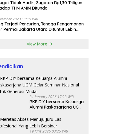
ugat Tidak Hadir, Gugatan Rp1,30 Triliyun
adap THN AMIN Ditunda.
cember 2023 11:15 WIB
ng Terjadi Pencurian, Tenaga Pengamanan
r Permai Jakarta Utara Dituntut Lebih
esional
View More
endidikan
31 January 2026 17:23 WIB
RKP DIY bersama Keluarga
Alumni Paskasarjana UGM
Gelar Seminar Nasional
untuk Generasi Muda
19 June 2025 03:25 WIB