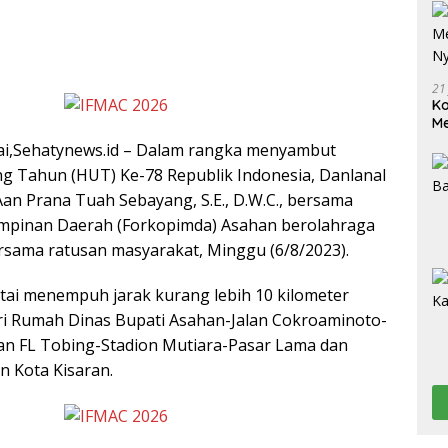
21
Ko
Me
Wu
ai,Sehatynews.id – Dalam rangka menyambut
Di
ng Tahun (HUT) Ke-78 Republik Indonesia, Danlanal
Aan Prana Tuah Sebayang, S.E., D.W.C., bersama
impinan Daerah (Forkopimda) Asahan berolahraga
rsama ratusan masyarakat, Minggu (6/8/2023).
tai menempuh jarak kurang lebih 10 kilometer
dari Rumah Dinas Bupati Asahan-Jalan Cokroaminoto-
an FL Tobing-Stadion Mutiara-Pasar Lama dan
n Kota Kisaran.