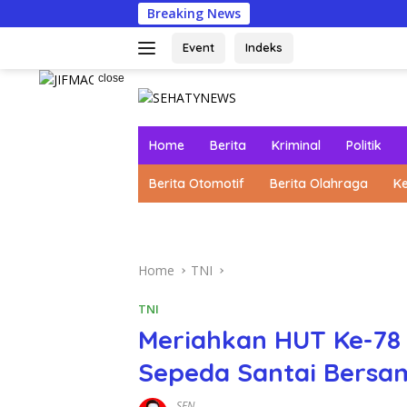
Skip
Breaking News
Kolab
to
content
Event
Indeks
close
Home
Berita
Kriminal
Politik
Berita Otomotif
Berita Olahraga
K
Home
TNI
TNI
Meriahkan HUT Ke-78 R
Sepeda Santai Bersa
SEN