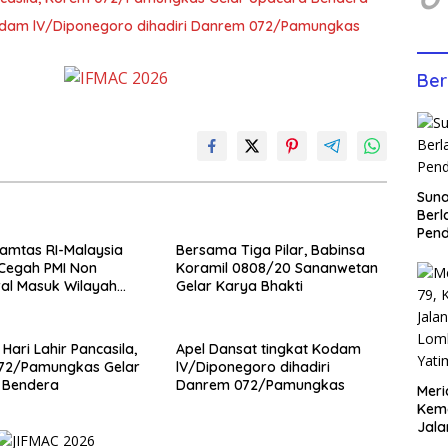
Kodam lV/Diponegoro dihadiri Danrem 072/Pamungkas
Ber
Sun
Berl
Pen
amtas RI-Malaysia
Bersama Tiga Pilar, Babinsa
 Cegah PMI Non
Koramil 0808/20 Sananwetan
al Masuk Wilayah
Gelar Karya Bhakti
 Hari Lahir Pancasila,
Apel Dansat tingkat Kodam
72/Pamungkas Gelar
lV/Diponegoro dihadiri
 Bendera
Danrem 072/Pamungkas
Meri
Keme
Jala
Lom