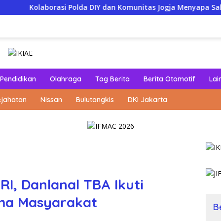
orasi Polda DIY dan Komunitas Jogja Menyapa Salurkan Bantuan
Pendidikan
Olahraga
Tag Berita
Berita Otomotif
Lai
ejahatan
Nissan
Bulutangkis
DKI Jakarta
I, Danlanal TBA Ikuti
ma Masyarakat
B