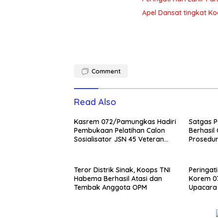
Apel Dansat tingkat 
Comment
Read Also
Kasrem 072/Pamungkas Hadiri
Satgas P
Pembukaan Pelatihan Calon
Berhasil
Sosialisator JSN 45 Veteran
Prosedur
dan Guru SMA DIY
NKRI
Teror Distrik Sinak, Koops TNI
Peringati
Habema Berhasil Atasi dan
Korem 0
Tembak Anggota OPM
Upacara