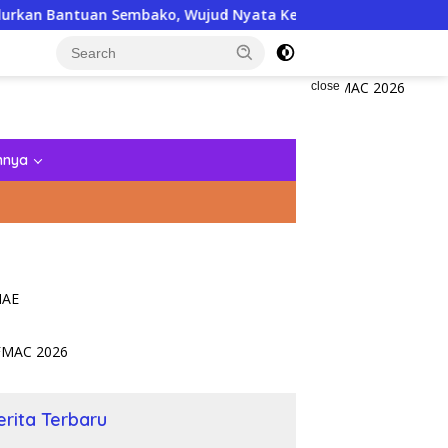
 Sembako, Wujud Nyata Kepedulian Melalui Dunia Digital
close
nnya
erita Terbaru