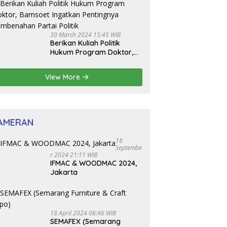
Bamsoet Dorong Revisi UU
Tentang Kepemilikan
Senjata Api
30 March 2024 15:45 WIB
Berikan Kuliah Politik
Hukum Program Doktor,
Bamsoet Ingatkan
Pentingnya Pembenahan
View More
Partai Politik
AMERAN
18
Septembe
R 2024 21:11 WIB
IFMAC & WOODMAC 2024,
Jakarta
18 April 2024 06:46 WIB
SEMAFEX (Semarang