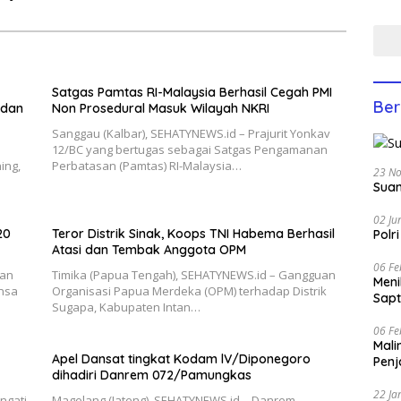
Yati
Anco
Satgas Pamtas RI-Malaysia Berhasil Cegah PMI
Ber
 dan
Non Prosedural Masuk Wilayah NKRI
Sanggau (Kalbar), SEHATYNEWS.id – Prajurit Yonkav
12/BC yang bertugas sebagai Satgas Pengamanan
ing,
Perbatasan (Pamtas) RI-Malaysia…
23 N
Suam
02 Ju
20
Teror Distrik Sinak, Koops TNI Habema Berhasil
Polr
Atasi dan Tembak Anggota OPM
06 Fe
kan
Timika (Papua Tengah), SEHATYNEWS.id – Gangguan
Men
nsa
Organisasi Papua Merdeka (OPM) terhadap Distrik
Sapt
Sugapa, Kabupaten Intan…
06 Fe
Mali
Apel Dansat tingkat Kodam lV/Diponegoro
Penj
dihadiri Danrem 072/Pamungkas
22 Ja
ngati
Magelang (Jateng), SEHATYNEWS.id – Danrem