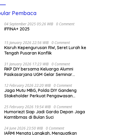
ular Pembaca
04 September 2025 05:26 WIB
0 Comment
IFFINA+ 2025
15 January 2026 22:56 WIB
0 Comment
Kisruh Kepengurusan RW, Seret Lurah ke
Tengah Pusaran Konflik
31 January 2026 17:23 WIB
0 Comment
RKP DIY bersama Keluarga Alumni
Paskasarjana UGM Gelar Seminar
Nasional untuk Generasi Muda
12 February 2026 22:20 WIB
0 Comment
Jaga Mutu MBG, Polda DIY Gandeng
Stakeholder Perkuat Pengawasan
Pangan
25 February 2026 19:54 WIB
0 Comment
Humoriezt Siap Jadi Garda Depan Jaga
Kamtibmas di Bulan Suci
24 June 2026 23:50 WIB
0 Comment
IARMI Menata Langkah, Menguatkan