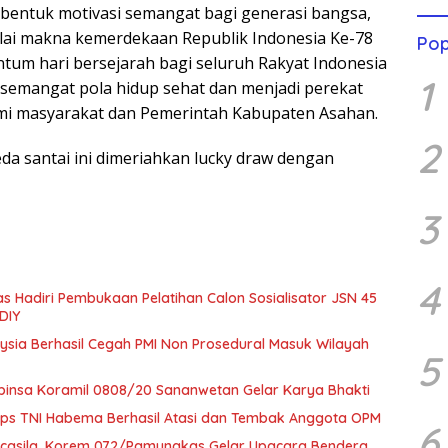
i bentuk motivasi semangat bagi generasi bangsa,
ilai makna kemerdekaan Republik Indonesia Ke-78
Pop
um hari bersejarah bagi seluruh Rakyat Indonesia
1
semangat pola hidup sehat dan menjadi perekat
mi masyarakat dan Pemerintah Kabupaten Asahan.
2
da santai ini dimeriahkan lucky draw dengan
3
4
Hadiri Pembukaan Pelatihan Calon Sosialisator JSN 45
DIY
ysia Berhasil Cegah PMI Non Prosedural Masuk Wilayah
5
abinsa Koramil 0808/20 Sananwetan Gelar Karya Bhakti
Koops TNI Habema Berhasil Atasi dan Tembak Anggota OPM
6
Pancasila, Korem 072/Pamungkas Gelar Upacara Bendera