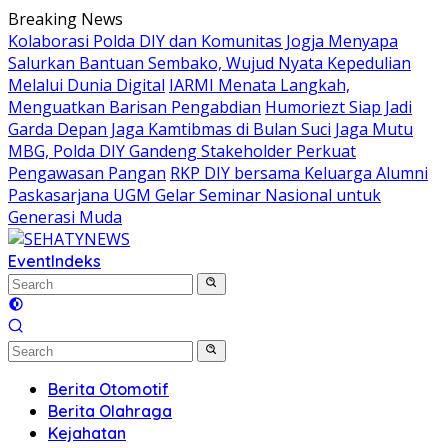
Skip
Breaking News
to
Kolaborasi Polda DIY dan Komunitas Jogja Menyapa
content
Salurkan Bantuan Sembako, Wujud Nyata Kepedulian
Melalui Dunia Digital
IARMI Menata Langkah,
Menguatkan Barisan Pengabdian
Humoriezt Siap Jadi
Garda Depan Jaga Kamtibmas di Bulan Suci
Jaga Mutu
MBG, Polda DIY Gandeng Stakeholder Perkuat
Pengawasan Pangan
RKP DIY bersama Keluarga Alumni
Paskasarjana UGM Gelar Seminar Nasional untuk
Generasi Muda
Event
Indeks
Berita Otomotif
Berita Olahraga
Kejahatan