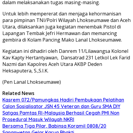
dalam melaksanakan tugas masing-masing.
Untuk lebih mempererat dan menjaga kehormanisan
para pimpinan TNI/Polri Wilayah Lhokseumawe dan Aceh
Utara, dilaksankan juga kegiatan menembak Pistol di
Lapangan Tembak Jefri Hermawan dan memancing
gembira di Kolam Pancing Mako Lanal Lhokseumawe.
Kegiatan ini dihadiri oleh Danrem 11/Lilawangsa Kolonel
Kav Kapty Hertantyawan, Dansatrad 231 Letkol Lek Farid
Nazmi dan Kapolres Aceh Utara AKBP Deden
Heksaputera, S.,S.I.K.
(Pen Lanal Lhokseumawe)
Related News
Kasrem 072/Pamungkas Hadiri Pembukaan Pelatihan
Calon Sosialisator JSN 45 Veteran dan Guru SMA DIY
Satgas Pamtas RI-Malaysia Berhasil Cegah PMI Non
Prosedural Masuk Wilayah NKRI
Bersama Tiga Pilar, Babinsa Koramil 0808/20
Sananwetan Gelar Karya Bhakti