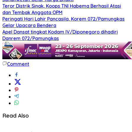
Teror Distrik Sinak, Koops TNI Habema Berhasil Atasi
dan Tembak Anggota OPM
Peringati Hari Lahir Pancasila, Korem 072/Pamungkas
Gelar Upacara Bendera
Apel Dansat tingkat Kodam lV/Diponegoro dihadiri
Danrem 072/Pamungkas
Comment
Read Also