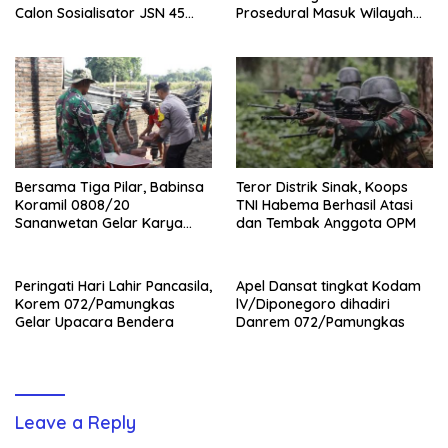
Calon Sosialisator JSN 45
Prosedural Masuk Wilayah
Veteran dan Guru SMA DIY
NKRI
Bersama Tiga Pilar, Babinsa
Teror Distrik Sinak, Koops
Koramil 0808/20
TNI Habema Berhasil Atasi
Sananwetan Gelar Karya
dan Tembak Anggota OPM
Bhakti
Peringati Hari Lahir Pancasila,
Apel Dansat tingkat Kodam
Korem 072/Pamungkas
lV/Diponegoro dihadiri
Gelar Upacara Bendera
Danrem 072/Pamungkas
Leave a Reply