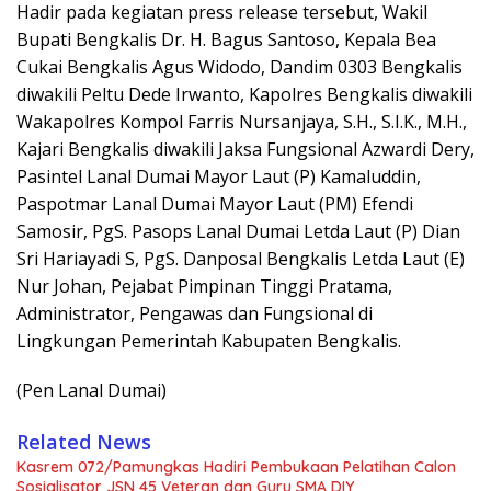
Hadir pada kegiatan press release tersebut, Wakil
Bupati Bengkalis Dr. H. Bagus Santoso, Kepala Bea
Cukai Bengkalis Agus Widodo, Dandim 0303 Bengkalis
diwakili Peltu Dede Irwanto, Kapolres Bengkalis diwakili
Wakapolres Kompol Farris Nursanjaya, S.H., S.I.K., M.H.,
Kajari Bengkalis diwakili Jaksa Fungsional Azwardi Dery,
Pasintel Lanal Dumai Mayor Laut (P) Kamaluddin,
Paspotmar Lanal Dumai Mayor Laut (PM) Efendi
Samosir, PgS. Pasops Lanal Dumai Letda Laut (P) Dian
Sri Hariayadi S, PgS. Danposal Bengkalis Letda Laut (E)
Nur Johan, Pejabat Pimpinan Tinggi Pratama,
Administrator, Pengawas dan Fungsional di
Lingkungan Pemerintah Kabupaten Bengkalis.
(Pen Lanal Dumai)
Related News
Kasrem 072/Pamungkas Hadiri Pembukaan Pelatihan Calon
Sosialisator JSN 45 Veteran dan Guru SMA DIY