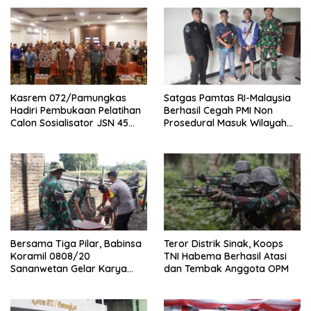
Kasrem 072/Pamungkas
Satgas Pamtas RI-Malaysia
Hadiri Pembukaan Pelatihan
Berhasil Cegah PMI Non
Calon Sosialisator JSN 45
Prosedural Masuk Wilayah
Veteran dan Guru SMA DIY
NKRI
Bersama Tiga Pilar, Babinsa
Teror Distrik Sinak, Koops
Koramil 0808/20
TNI Habema Berhasil Atasi
Sananwetan Gelar Karya
dan Tembak Anggota OPM
Bhakti