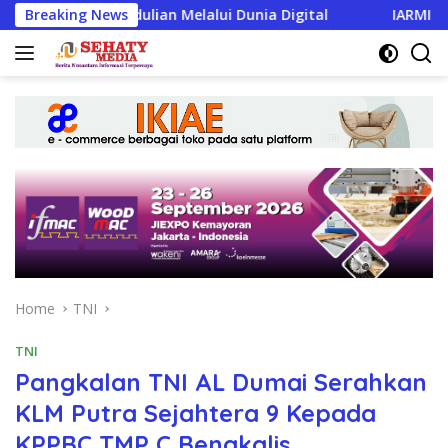
Skip
epedulian Melalui Dunia Digital
Breaking News
IARMI Menata Langka
to
content
Home
TNI
TNI
Pangkalan TNI AL Dumai Serahkan
KLM Putra Sejahtera 9 Kepada
KPPBC TMP C Bengkalis