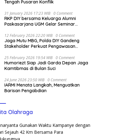
Tengah Pusaran Konflik
31 January 2026 17:23 WIB
0 Comment
RKP DIY bersama Keluarga Alumni
Paskasarjana UGM Gelar Seminar
Nasional untuk Generasi Muda
12 February 2026 22:20 WIB
0 Comment
Jaga Mutu MBG, Polda DIY Gandeng
Stakeholder Perkuat Pengawasan
Pangan
25 February 2026 19:54 WIB
0 Comment
Humoriezt Siap Jadi Garda Depan Jaga
Kamtibmas di Bulan Suci
24 June 2026 23:50 WIB
0 Comment
IARMI Menata Langkah, Menguatkan
Barisan Pengabdian
ita Olahraga