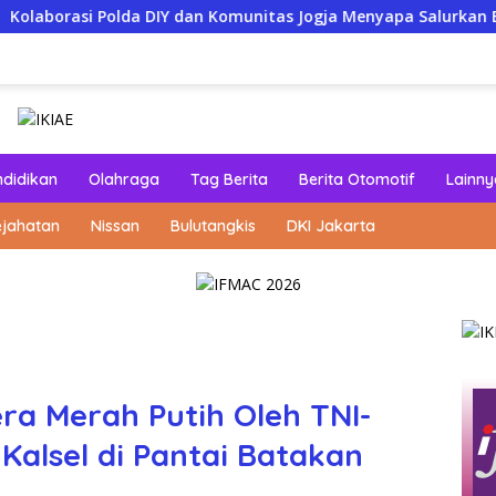
lda DIY dan Komunitas Jogja Menyapa Salurkan Bantuan Sembako
ndidikan
Olahraga
Tag Berita
Berita Otomotif
Lainny
ejahatan
Nissan
Bulutangkis
DKI Jakarta
a Merah Putih Oleh TNI-
Kalsel di Pantai Batakan