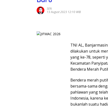
SEN
13 August 2023 12:10 WIB
TNI AL, Banjarmasin
dilakukan untuk mem
yang ke-78, seperti 
Kecamatan Panyipat
Bendera Merah Putih
Bendera merah putih
bersama-sama denga
pahlawan yang tela
Indonesia, karena ke
bukanlah suatu hadi