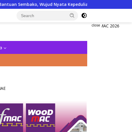
, Wujud Nyata Kepedulian Melalui Dunia Digital
IARM
close
a