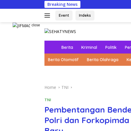
Skip
Breaking News
Kolaborasi Po
to
content
Event
Indeks
close
H
Berita
Kriminal
Politik
Pe
o
m
Berita Otomotif
Berita Olahraga
K
e
Home
TNI
TNI
Pembentangan Bender
Polri dan Forkopimda 
Baru