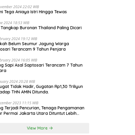
ovember 2024 22:02 WIB
i Tega Aniaya Istri Hingga Tewas
ne 2024 18:53 WIB
i Tangkap Buronan Thailand Paling Dicari
bruary 2024 19:12 WIB
ikah Belum Seumur Jagung Warga
osari Terancam 9 Tahun Penjara
bruary 2024 16:05 WIB
ng Sapi Asal Saptosari Terancam 7 Tahun
ara
nuary 2024 20:28 WIB
ugat Tidak Hadir, Gugatan Rp1,30 Triliyun
adap THN AMIN Ditunda.
cember 2023 11:15 WIB
ng Terjadi Pencurian, Tenaga Pengamanan
r Permai Jakarta Utara Dituntut Lebih
esional
View More