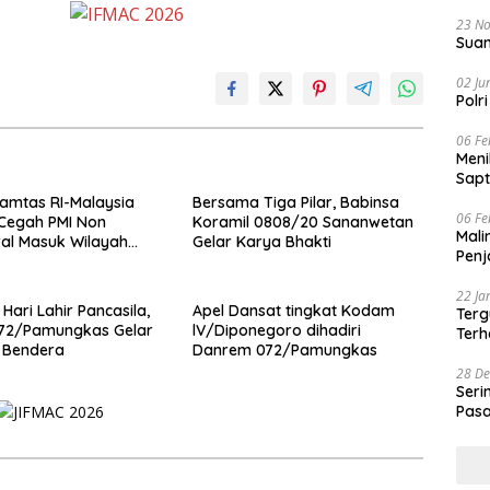
23 N
Suam
02 Ju
Polr
06 Fe
Men
Sapt
amtas RI-Malaysia
Bersama Tiga Pilar, Babinsa
06 Fe
 Cegah PMI Non
Koramil 0808/20 Sananwetan
Mali
al Masuk Wilayah
Gelar Karya Bhakti
Penj
22 Ja
 Hari Lahir Pancasila,
Apel Dansat tingkat Kodam
Terg
72/Pamungkas Gelar
lV/Diponegoro dihadiri
Terh
 Bendera
Danrem 072/Pamungkas
28 De
Seri
Pasa
Prof