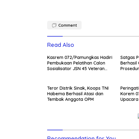
Comment
Read Also
Kasrem 072/Pamungkas Hadiri
Satgas P
Pembukaan Pelatihan Calon
Berhasil
Sosialisator JSN 45 Veteran
Prosedur
dan Guru SMA DIY
NKRI
Teror Distrik Sinak, Koops TNI
Peringati
Habema Berhasil Atasi dan
Korem 0
Tembak Anggota OPM
Upacara
Recommendation for You