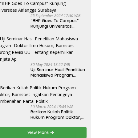
25 September 2024 17:50 WIB
“BHP Goes To Campus”
Kunjungi Universitas
Airlangga Surabaya
30 May 2024 18:52 WIB
Uji Seminar Hasil Penelitian
Mahasiswa Program
Doktor Ilmu Hukum,
Bamsoet Dorong Revisi UU
Tentang Kepemilikan
Senjata Api
30 March 2024 15:45 WIB
Berikan Kuliah Politik
Hukum Program Doktor,
Bamsoet Ingatkan
Pentingnya Pembenahan
View More
Partai Politik