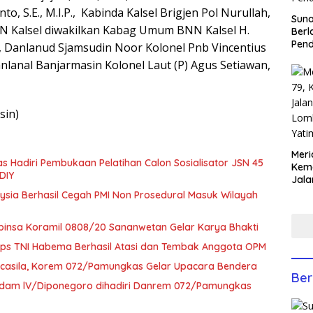
nto, S.E., M.I.P., Kabinda Kalsel Brigjen Pol Nurullah,
Sun
BNN Kalsel diwakilkan Kabag Umum BNN Kalsel H.
Berl
Pen
, Danlanud Sjamsudin Noor Kolonel Pnb Vincentius
anlanal Banjarmasin Kolonel Laut (P) Agus Setiawan,
sin)
Meri
Hadiri Pembukaan Pelatihan Calon Sosialisator JSN 45
Keme
DIY
Jala
Lom
ysia Berhasil Cegah PMI Non Prosedural Masuk Wilayah
Yati
Anco
abinsa Koramil 0808/20 Sananwetan Gelar Karya Bhakti
Koops TNI Habema Berhasil Atasi dan Tembak Anggota OPM
Pancasila, Korem 072/Pamungkas Gelar Upacara Bendera
Ber
Kodam lV/Diponegoro dihadiri Danrem 072/Pamungkas