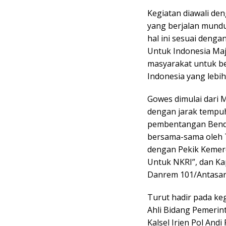
Kegiatan diawali de
yang berjalan mundu
hal ini sesuai deng
Untuk Indonesia Ma
masyarakat untuk b
Indonesia yang lebih 
Gowes dimulai dari
dengan jarak tempuh
pembentangan Bende
bersama-sama oleh T
dengan Pekik Kemerd
Untuk NKRI”, dan Kap
Danrem 101/Antasari
Turut hadir pada keg
Ahli Bidang Pemerint
Kalsel Irjen Pol Andi