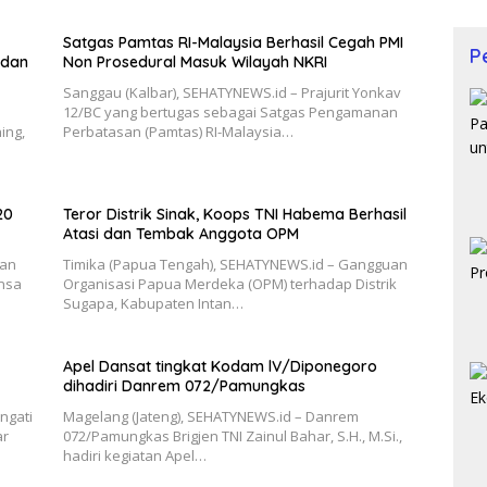
Satgas Pamtas RI-Malaysia Berhasil Cegah PMI
P
 dan
Non Prosedural Masuk Wilayah NKRI
Sanggau (Kalbar), SEHATYNEWS.id – Prajurit Yonkav
12/BC yang bertugas sebagai Satgas Pengamanan
ing,
Perbatasan (Pamtas) RI-Malaysia…
20
Teror Distrik Sinak, Koops TNI Habema Berhasil
Atasi dan Tembak Anggota OPM
kan
Timika (Papua Tengah), SEHATYNEWS.id – Gangguan
nsa
Organisasi Papua Merdeka (OPM) terhadap Distrik
Sugapa, Kabupaten Intan…
Apel Dansat tingkat Kodam lV/Diponegoro
dihadiri Danrem 072/Pamungkas
ngati
Magelang (Jateng), SEHATYNEWS.id – Danrem
ar
072/Pamungkas Brigjen TNI Zainul Bahar, S.H., M.Si.,
hadiri kegiatan Apel…