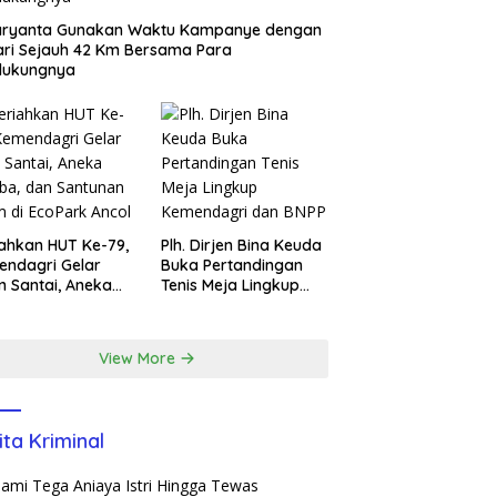
aryanta Gunakan Waktu Kampanye dengan
ari Sejauh 42 Km Bersama Para
dukungnya
ahkan HUT Ke-79,
Plh. Dirjen Bina Keuda
ndagri Gelar
Buka Pertandingan
n Santai, Aneka
Tenis Meja Lingkup
ba, dan Santunan
Kemendagri dan BNPP
m di EcoPark
l
View More
ita Kriminal