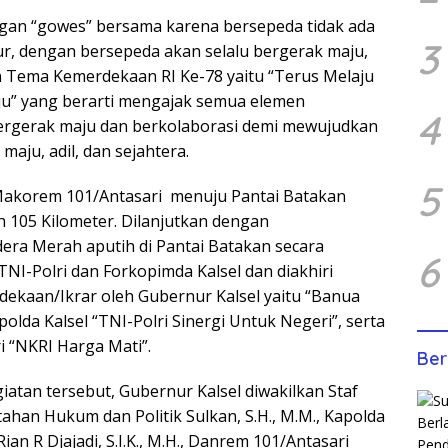
ngan “gowes” bersama karena bersepeda tidak ada
3
r, dengan bersepeda akan selalu bergerak maju,
an Tema Kemerdekaan RI Ke-78 yaitu “Terus Melaju
ju” yang berarti mengajak semua elemen
4
ergerak maju dan berkolaborasi demi mewujudkan
maju, adil, dan sejahtera.
5
 Makorem 101/Antasari menuju Pantai Batakan
 105 Kilometer. Dilanjutkan dengan
ra Merah aputih di Pantai Batakan secara
6
NI-Polri dan Forkopimda Kalsel dan diakhiri
ekaan/Ikrar oleh Gubernur Kalsel yaitu “Banua
olda Kalsel “TNI-Polri Sinergi Untuk Negeri”, serta
 “NKRI Harga Mati”.
Ber
iatan tersebut, Gubernur Kalsel diwakilkan Staf
ahan Hukum dan Politik Sulkan, S.H., M.M., Kapolda
 Rian R Djajadi, S.I.K., M.H., Danrem 101/Antasari