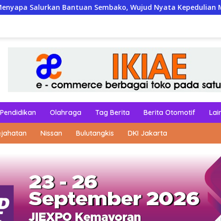
n Bantuan Sembako, Wujud Nyata Kepedulian Melalui Dunia Digi
Pendidikan
Olahraga
Tag Berita
Berita Otomotif
Lai
ejahatan
Nissan
Bulutangkis
DKI Jakarta