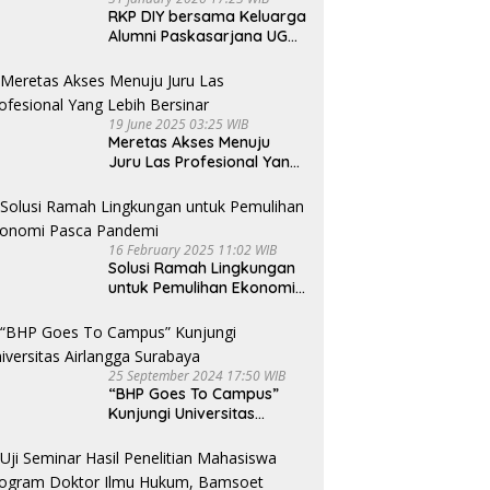
RKP DIY bersama Keluarga
Alumni Paskasarjana UGM
Gelar Seminar Nasional
untuk Generasi Muda
19 June 2025 03:25 WIB
Meretas Akses Menuju
Juru Las Profesional Yang
Lebih Bersinar
16 February 2025 11:02 WIB
Solusi Ramah Lingkungan
untuk Pemulihan Ekonomi
Pasca Pandemi
25 September 2024 17:50 WIB
“BHP Goes To Campus”
Kunjungi Universitas
Airlangga Surabaya