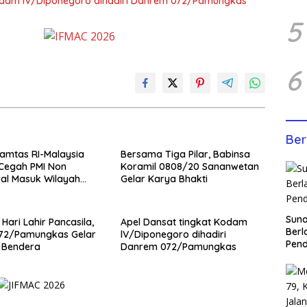
Kodam lV/Diponegoro dihadiri Danrem 072/Pamungkas
5
6
Ber
amtas RI-Malaysia
Bersama Tiga Pilar, Babinsa
 Cegah PMI Non
Koramil 0808/20 Sananwetan
al Masuk Wilayah
Gelar Karya Bhakti
Sun
 Hari Lahir Pancasila,
Apel Dansat tingkat Kodam
Berl
72/Pamungkas Gelar
lV/Diponegoro dihadiri
Pen
 Bendera
Danrem 072/Pamungkas