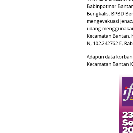
Babinpotmar Bantan 
Bengkalis, BPBD Ben
mengevakuasi jenaza
udang menggunakan j
Kecamatan Bantan, K
N, 102.242762 E, Rab
Adapun data korban 
Kecamatan Bantan K