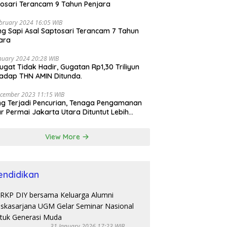
osari Terancam 9 Tahun Penjara
bruary 2024 16:05 WIB
ng Sapi Asal Saptosari Terancam 7 Tahun
ara
nuary 2024 20:28 WIB
ugat Tidak Hadir, Gugatan Rp1,30 Triliyun
adap THN AMIN Ditunda.
cember 2023 11:15 WIB
ng Terjadi Pencurian, Tenaga Pengamanan
r Permai Jakarta Utara Dituntut Lebih
esional
View More
endidikan
31 January 2026 17:23 WIB