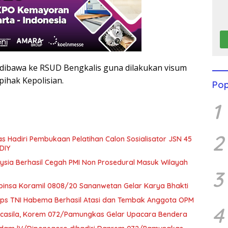
 dibawa ke RSUD Bengkalis guna dilakukan visum
 pihak Kepolisian.
Pop
1
2
Hadiri Pembukaan Pelatihan Calon Sosialisator JSN 45
DIY
ysia Berhasil Cegah PMI Non Prosedural Masuk Wilayah
3
abinsa Koramil 0808/20 Sananwetan Gelar Karya Bhakti
Koops TNI Habema Berhasil Atasi dan Tembak Anggota OPM
4
Pancasila, Korem 072/Pamungkas Gelar Upacara Bendera