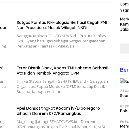
Meri
Satgas Pamtas RI-Malaysia Berhasil Cegah PMI
Keme
 dan
Non Prosedural Masuk Wilayah NKRI
Jala
Lom
Sanggau (Kalbar), SEHATYNEWS.id – Prajurit Yonkav
Yati
12/BC yang bertugas sebagai Satgas Pengamanan
Anco
ing,
Perbatasan (Pamtas) RI-Malaysia…
20
Teror Distrik Sinak, Koops TNI Habema Berhasil
Ber
Atasi dan Tembak Anggota OPM
kan
Timika (Papua Tengah), SEHATYNEWS.id – Gangguan
nsa
Organisasi Papua Merdeka (OPM) terhadap Distrik
23 N
Sugapa, Kabupaten Intan…
Suam
02 Ju
Apel Dansat tingkat Kodam lV/Diponegoro
Polr
dihadiri Danrem 072/Pamungkas
06 Fe
ngati
Magelang (Jateng), SEHATYNEWS.id – Danrem
Men
ar
072/Pamungkas Brigjen TNI Zainul Bahar, S.H., M.Si.,