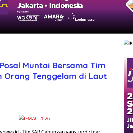
Posal Muntai Bersama Tim
h Orang Tenggelam di Laut
ynews.id -Tim SAR Gabungan yang terdiri dari