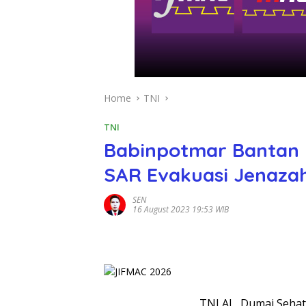
Home
TNI
TNI
Babinpotmar Bantan 
SAR Evakuasi Jenaza
SEN
16 August 2023 19:53 WIB
TNI AL, Dumai,Sehat