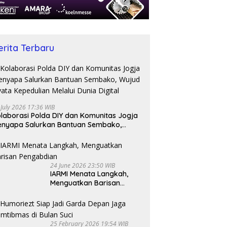
erita Terbaru
 July 2026 17:36 WIB
laborasi Polda DIY dan Komunitas Jogja
nyapa Salurkan Bantuan Sembako,
jud Nyata Kepedulian Melalui Dunia
gital
24 June 2026 23:50 WIB
IARMI Menata Langkah,
Menguatkan Barisan
Pengabdian
25 February 2026 19:54 WIB