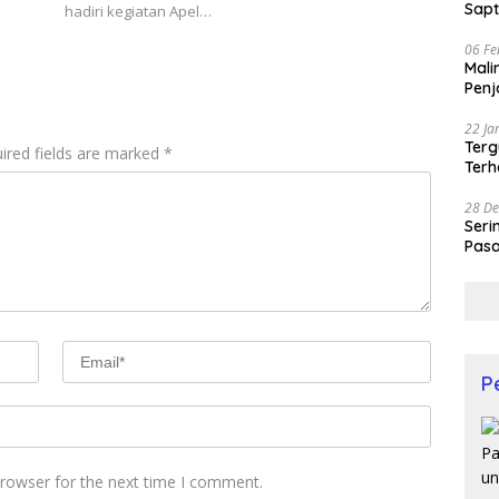
Sapt
hadiri kegiatan Apel…
06 Fe
Mali
Penj
22 Ja
Terg
ired fields are marked
*
Terh
28 De
Seri
Pasa
Prof
P
browser for the next time I comment.