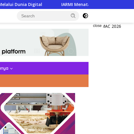
tal
IARMI Menata Langkah, Menguatkan Barisan Peng
close
nnya