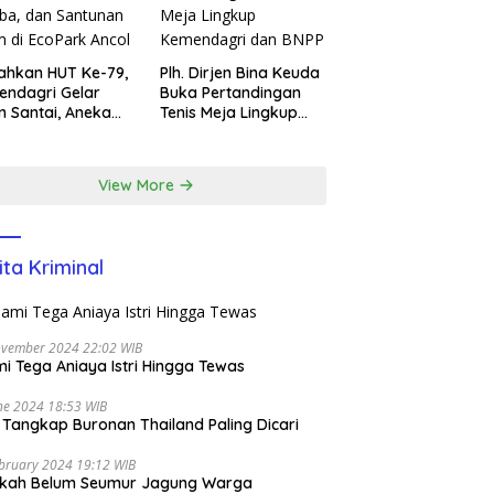
ahkan HUT Ke-79,
Plh. Dirjen Bina Keuda
ndagri Gelar
Buka Pertandingan
n Santai, Aneka
Tenis Meja Lingkup
ba, dan Santunan
Kemendagri dan BNPP
m di EcoPark
l
View More
ita Kriminal
ovember 2024 22:02 WIB
i Tega Aniaya Istri Hingga Tewas
ne 2024 18:53 WIB
i Tangkap Buronan Thailand Paling Dicari
bruary 2024 19:12 WIB
ikah Belum Seumur Jagung Warga