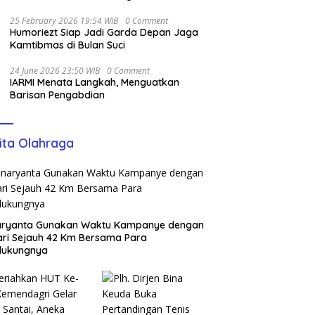
Pangan
25 February 2026 19:54 WIB
0 Comment
Humoriezt Siap Jadi Garda Depan Jaga
Kamtibmas di Bulan Suci
24 June 2026 23:50 WIB
0 Comment
IARMI Menata Langkah, Menguatkan
Barisan Pengabdian
ita Olahraga
aryanta Gunakan Waktu Kampanye dengan
ari Sejauh 42 Km Bersama Para
dukungnya