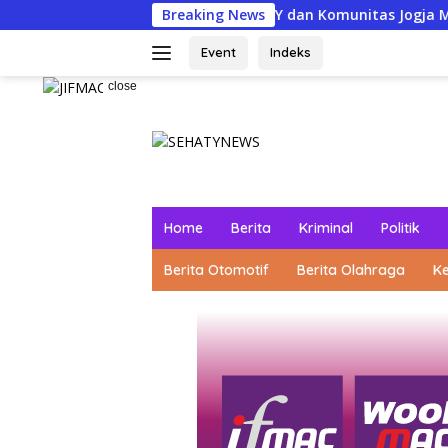
Skip
Kolaborasi Polda DIY dan Komunitas Jogja Menyapa Salurka
Breaking News
to
content
Event
Indeks
close
Home
Berita
Kriminal
Politik
Berita Otomotif
Berita Olahraga
K