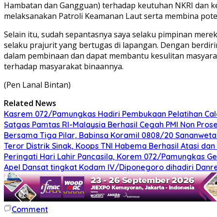
Hambatan dan Gangguan) terhadap keutuhan NKRI dan keam
melaksanakan Patroli Keamanan Laut serta membina potens
Selain itu, sudah sepantasnya saya selaku pimpinan mere
selaku prajurit yang bertugas di lapangan. Dengan berdi
dalam pembinaan dan dapat membantu kesulitan masyarak
terhadap masyarakat binaannya.
(Pen Lanal Bintan)
Related News
Kasrem 072/Pamungkas Hadiri Pembukaan Pelatihan Calon
Satgas Pamtas RI-Malaysia Berhasil Cegah PMI Non Pros
Bersama Tiga Pilar, Babinsa Koramil 0808/20 Sananweta
Teror Distrik Sinak, Koops TNI Habema Berhasil Atasi d
Peringati Hari Lahir Pancasila, Korem 072/Pamungkas G
Apel Dansat tingkat Kodam lV/Diponegoro dihadiri Da
Comment