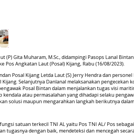
ut (P) Gita Muharam, M.Sc., didampingi Pasops Lanal Bintan
 Pos Angkatan Laut (Posal) Kijang, Rabu (16/08/2023).
dan Posal Kijang Letda Laut (S) Jerry Hendra dan personel
Kijang. Selanjutnya Danlanal melaksanakan pengecekan kon
engawak Posal Bintan dalam menjalankan tugas visi mariti
iap kendala atau permasalahan yang dihadapi selaku penga
n solusi maupun mengarahkan langkah berikutnya dalam 
ungsi satuan terkecil TNI AL yaitu Pos TNI AL/ Pos sebaga
kan tugasnya dengan baik, mendeteksi dan mencegah secar