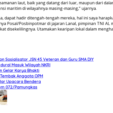
anan laut, baik yang datang dari luar, maupun dari dalam
i maritim di wilayahnya masing-masing,” ujarnya.
ka, dapat hadir ditengah-tengah mereka, hal ini saya har
rinya Posal/Posbinpotmar di jajaran Lanal, pimpinan TNI A
at disekelilingnya. Utamakan kearipan lokal dalam mengh
 Sosialisator JSN 45 Veteran dan Guru SMA DIY
edural Masuk Wilayah NKRI
n Gelar Karya Bhakti
an Tembak Anggota OPM
elar Upacara Bendera
nrem 072/Pamungkas