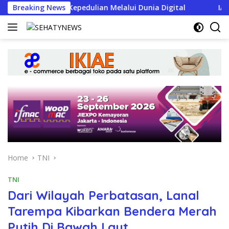
Skip
d Nyata Kepedulian Melalui Dunia Digital
Breaking News
IARMI Mena
to
content
Home
TNI
TNI
Dari Wilayah Perbatasan, Lanal
Tarempa Kibarkan Bendera Merah
Putih Di Bawah Laut