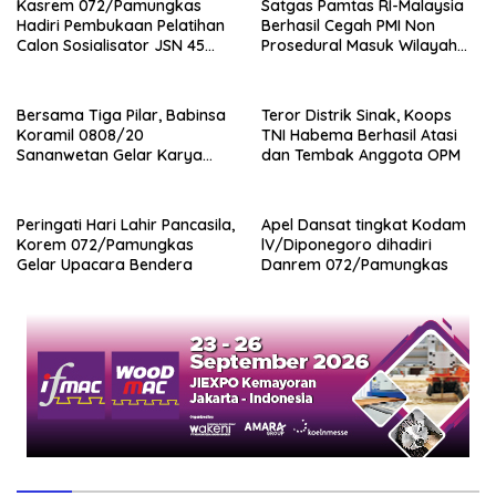
Kasrem 072/Pamungkas
Satgas Pamtas RI-Malaysia
Hadiri Pembukaan Pelatihan
Berhasil Cegah PMI Non
Calon Sosialisator JSN 45
Prosedural Masuk Wilayah
Veteran dan Guru SMA DIY
NKRI
Bersama Tiga Pilar, Babinsa
Teror Distrik Sinak, Koops
Koramil 0808/20
TNI Habema Berhasil Atasi
Sananwetan Gelar Karya
dan Tembak Anggota OPM
Bhakti
Peringati Hari Lahir Pancasila,
Apel Dansat tingkat Kodam
Korem 072/Pamungkas
lV/Diponegoro dihadiri
Gelar Upacara Bendera
Danrem 072/Pamungkas