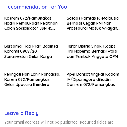
Recommendation for You
Kasrem 072/Pamungkas
Satgas Pamtas RI-Malaysia
Hadiri Pembukaan Pelatihan
Berhasil Cegah PMI Non
Calon Sosialisator JSN 45
Prosedural Masuk Wilayah
Veteran dan Guru SMA DIY
NKRI
Bersama Tiga Pilar, Babinsa
Teror Distrik Sinak, Koops
Koramil 0808/20
TNI Habema Berhasil Atasi
Sananwetan Gelar Karya
dan Tembak Anggota OPM
Bhakti
Peringati Hari Lahir Pancasila,
Apel Dansat tingkat Kodam
Korem 072/Pamungkas
lV/Diponegoro dihadiri
Gelar Upacara Bendera
Danrem 072/Pamungkas
Leave a Reply
Your email address will not be published.
Required fields are