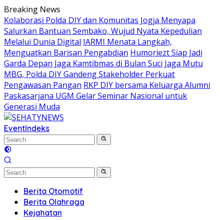
Skip
Breaking News
to
Kolaborasi Polda DIY dan Komunitas Jogja Menyapa
content
Salurkan Bantuan Sembako, Wujud Nyata Kepedulian
Melalui Dunia Digital
IARMI Menata Langkah,
Menguatkan Barisan Pengabdian
Humoriezt Siap Jadi
Garda Depan Jaga Kamtibmas di Bulan Suci
Jaga Mutu
MBG, Polda DIY Gandeng Stakeholder Perkuat
Pengawasan Pangan
RKP DIY bersama Keluarga Alumni
Paskasarjana UGM Gelar Seminar Nasional untuk
Generasi Muda
Event
Indeks
Berita Otomotif
Berita Olahraga
Kejahatan