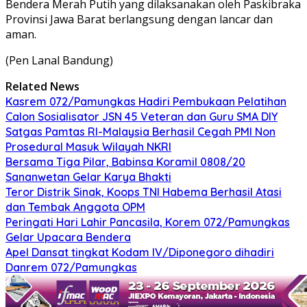
Bendera Merah Putih yang dilaksanakan oleh Paskibraka
Provinsi Jawa Barat berlangsung dengan lancar dan
aman.
(Pen Lanal Bandung)
Related News
Kasrem 072/Pamungkas Hadiri Pembukaan Pelatihan
Calon Sosialisator JSN 45 Veteran dan Guru SMA DIY
Satgas Pamtas RI-Malaysia Berhasil Cegah PMI Non
Prosedural Masuk Wilayah NKRI
Bersama Tiga Pilar, Babinsa Koramil 0808/20
Sananwetan Gelar Karya Bhakti
Teror Distrik Sinak, Koops TNI Habema Berhasil Atasi
dan Tembak Anggota OPM
Peringati Hari Lahir Pancasila, Korem 072/Pamungkas
Gelar Upacara Bendera
Apel Dansat tingkat Kodam lV/Diponegoro dihadiri
Danrem 072/Pamungkas