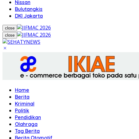
Nissan
Bulutangkis
DKI Jakarta
close
close
Home
Berita
Kriminal
Politik
Pendidikan
Olahraga
Tag Berita
Berita Otomotif