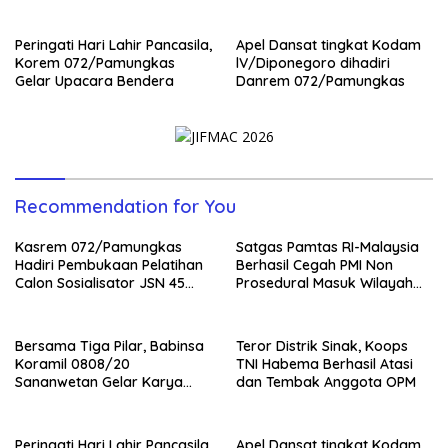
Bhakti
Peringati Hari Lahir Pancasila,
Apel Dansat tingkat Kodam
Korem 072/Pamungkas
lV/Diponegoro dihadiri
Gelar Upacara Bendera
Danrem 072/Pamungkas
Recommendation for You
Kasrem 072/Pamungkas
Satgas Pamtas RI-Malaysia
Hadiri Pembukaan Pelatihan
Berhasil Cegah PMI Non
Calon Sosialisator JSN 45
Prosedural Masuk Wilayah
Veteran dan Guru SMA DIY
NKRI
Bersama Tiga Pilar, Babinsa
Teror Distrik Sinak, Koops
Koramil 0808/20
TNI Habema Berhasil Atasi
Sananwetan Gelar Karya
dan Tembak Anggota OPM
Bhakti
Peringati Hari Lahir Pancasila,
Apel Dansat tingkat Kodam