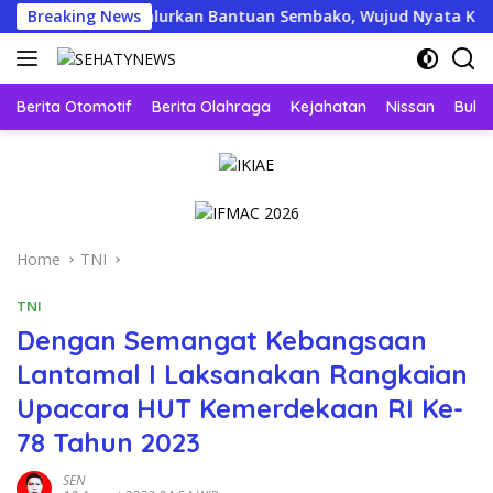
Skip
 Menyapa Salurkan Bantuan Sembako, Wujud Nyata Kepedulian M
Breaking News
to
content
Berita Otomotif
Berita Olahraga
Kejahatan
Nissan
Bulut
Home
TNI
TNI
Dengan Semangat Kebangsaan
Lantamal I Laksanakan Rangkaian
Upacara HUT Kemerdekaan RI Ke-
78 Tahun 2023
SEN