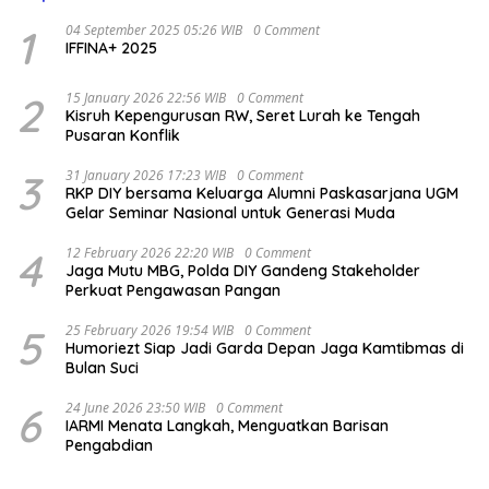
1
04 September 2025 05:26 WIB
0 Comment
IFFINA+ 2025
2
15 January 2026 22:56 WIB
0 Comment
Kisruh Kepengurusan RW, Seret Lurah ke Tengah
Pusaran Konflik
3
31 January 2026 17:23 WIB
0 Comment
RKP DIY bersama Keluarga Alumni Paskasarjana UGM
Gelar Seminar Nasional untuk Generasi Muda
4
12 February 2026 22:20 WIB
0 Comment
Jaga Mutu MBG, Polda DIY Gandeng Stakeholder
Perkuat Pengawasan Pangan
5
25 February 2026 19:54 WIB
0 Comment
Humoriezt Siap Jadi Garda Depan Jaga Kamtibmas di
Bulan Suci
6
24 June 2026 23:50 WIB
0 Comment
IARMI Menata Langkah, Menguatkan Barisan
Pengabdian