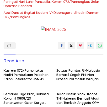
Peringati Hari Lahir Pancasila, Korem 072/Pamungkas Gelar
Upacara Bendera
Apel Dansat tingkat Kodam lV/Diponegoro dihadiri Danrem
072/Pamungkas
Read Also
Kasrem 072/Pamungkas
Satgas Pamtas RI-Malaysia
Hadiri Pembukaan Pelatihan
Berhasil Cegah PMI Non
Calon Sosialisator JSN 45
Prosedural Masuk Wilayah
Veteran dan Guru SMA DIY
NKRI
Bersama Tiga Pilar, Babinsa
Teror Distrik Sinak, Koops
Koramil 0808/20
TNI Habema Berhasil Atasi
Sananwetan Gelar Karya
dan Tembak Anggota OPM