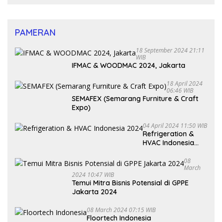
PAMERAN
18 September 2024 21:11
WIB
IFMAC & WOODMAC 2024, Jakarta
18 April 2024
06:46 WIB
SEMAFEX (Semarang Furniture & Craft
Expo)
04 April 2024 11:50 WIB
Refrigeration &
HVAC Indonesia
2024
08
March
2024 10:47 WIB
Temui Mitra Bisnis Potensial di GPPE
Jakarta 2024
08 March 2024 07:15 WIB
Floortech Indonesia