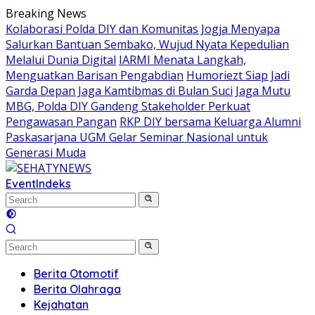
Skip
Breaking News
to
Kolaborasi Polda DIY dan Komunitas Jogja Menyapa
content
Salurkan Bantuan Sembako, Wujud Nyata Kepedulian
Melalui Dunia Digital
IARMI Menata Langkah,
Menguatkan Barisan Pengabdian
Humoriezt Siap Jadi
Garda Depan Jaga Kamtibmas di Bulan Suci
Jaga Mutu
MBG, Polda DIY Gandeng Stakeholder Perkuat
Pengawasan Pangan
RKP DIY bersama Keluarga Alumni
Paskasarjana UGM Gelar Seminar Nasional untuk
Generasi Muda
Event
Indeks
Berita Otomotif
Berita Olahraga
Kejahatan