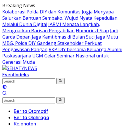
Skip
Breaking News
to
Kolaborasi Polda DIY dan Komunitas Jogja Menyapa
content
Salurkan Bantuan Sembako, Wujud Nyata Kepedulian
Melalui Dunia Digital
IARMI Menata Langkah,
Menguatkan Barisan Pengabdian
Humoriezt Siap Jadi
Garda Depan Jaga Kamtibmas di Bulan Suci
Jaga Mutu
MBG, Polda DIY Gandeng Stakeholder Perkuat
Pengawasan Pangan
RKP DIY bersama Keluarga Alumni
Paskasarjana UGM Gelar Seminar Nasional untuk
Generasi Muda
Event
Indeks
Berita Otomotif
Berita Olahraga
Kejahatan