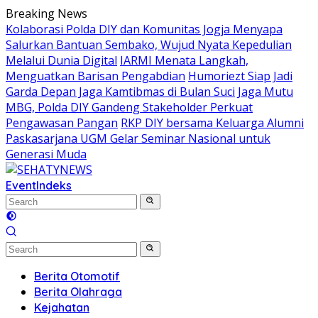
Skip
Breaking News
to
Kolaborasi Polda DIY dan Komunitas Jogja Menyapa
content
Salurkan Bantuan Sembako, Wujud Nyata Kepedulian
Melalui Dunia Digital
IARMI Menata Langkah,
Menguatkan Barisan Pengabdian
Humoriezt Siap Jadi
Garda Depan Jaga Kamtibmas di Bulan Suci
Jaga Mutu
MBG, Polda DIY Gandeng Stakeholder Perkuat
Pengawasan Pangan
RKP DIY bersama Keluarga Alumni
Paskasarjana UGM Gelar Seminar Nasional untuk
Generasi Muda
Event
Indeks
Berita Otomotif
Berita Olahraga
Kejahatan