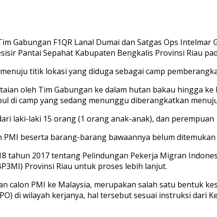
, Tim Gabungan F1QR Lanal Dumai dan Satgas Ops Intelmar 
isir Pantai Sepahat Kabupaten Bengkalis Provinsi Riau pada
enuju titik lokasi yang diduga sebagai camp pemberangkata
ntaian oleh Tim Gabungan ke dalam hutan bakau hingga ke b
pul di camp yang sedang menunggu diberangkatkan menuj
ari laki-laki 15 orang (1 orang anak-anak), dan perempuan 
 PMI beserta barang-barang bawaannya belum ditemukan ba
8 tahun 2017 tentang Pelindungan Pekerja Migran Indonesi
3MI) Provinsi Riau untuk proses lebih lanjut.
 calon PMI ke Malaysia, merupakan salah satu bentuk ke
 di wilayah kerjanya, hal tersebut sesuai instruksi dari