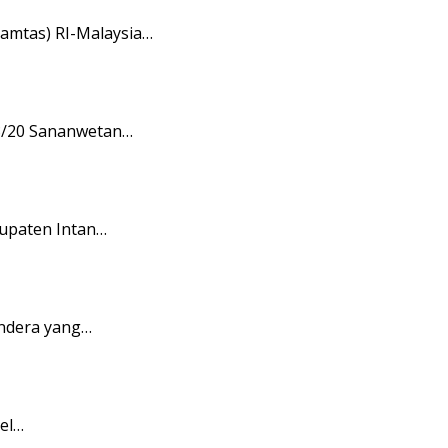
amtas) RI-Malaysia…
08/20 Sananwetan…
upaten Intan…
endera yang…
pel…