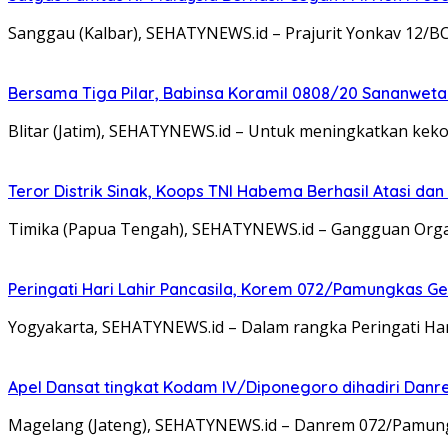
Sanggau (Kalbar), SEHATYNEWS.id – Prajurit Yonkav 12/B
Bersama Tiga Pilar, Babinsa Koramil 0808/20 Sananweta
Blitar (Jatim), SEHATYNEWS.id – Untuk meningkatkan ke
Teror Distrik Sinak, Koops TNI Habema Berhasil Atasi d
Timika (Papua Tengah), SEHATYNEWS.id – Gangguan Organ
Peringati Hari Lahir Pancasila, Korem 072/Pamungkas G
Yogyakarta, SEHATYNEWS.id – Dalam rangka Peringati Ha
Apel Dansat tingkat Kodam lV/Diponegoro dihadiri Da
Magelang (Jateng), SEHATYNEWS.id – Danrem 072/Pamungkas