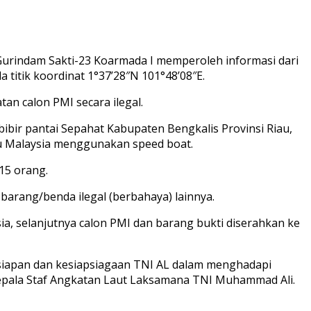
Gurindam Sakti-23 Koarmada I memperoleh informasi dari
 titik koordinat 1°37’28″N 101°48’08″E.
n calon PMI secara ilegal.
ibir pantai Sepahat Kabupaten Bengkalis Provinsi Riau,
u Malaysia menggunakan speed boat.
15 orang.
rang/benda ilegal (berbahaya) lainnya.
a, selanjutnya calon PMI dan barang bukti diserahkan ke
siapan dan kesiapsiagaan TNI AL dalam menghadapi
 Kepala Staf Angkatan Laut Laksamana TNI Muhammad Ali.