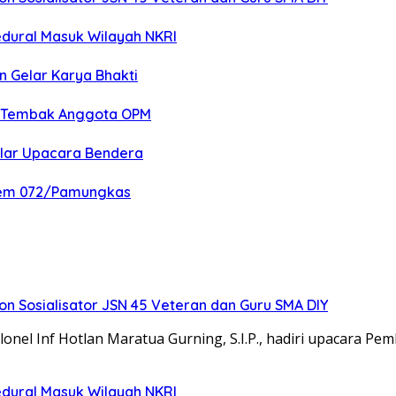
edural Masuk Wilayah NKRI
n Gelar Karya Bhakti
an Tembak Anggota OPM
elar Upacara Bendera
nrem 072/Pamungkas
 Sosialisator JSN 45 Veteran dan Guru SMA DIY
el Inf Hotlan Maratua Gurning, S.I.P., hadiri upacara Pe
edural Masuk Wilayah NKRI