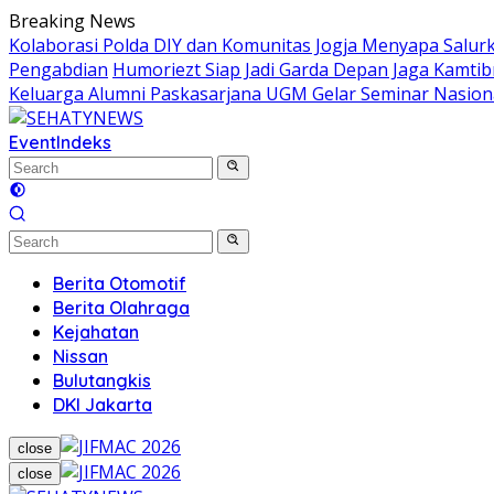
Skip
Breaking News
to
Kolaborasi Polda DIY dan Komunitas Jogja Menyapa Salur
content
Pengabdian
Humoriezt Siap Jadi Garda Depan Jaga Kamtib
Keluarga Alumni Paskasarjana UGM Gelar Seminar Nasion
Event
Indeks
Berita Otomotif
Berita Olahraga
Kejahatan
Nissan
Bulutangkis
DKI Jakarta
close
close