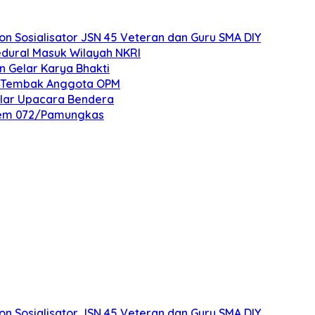
 Sosialisator JSN 45 Veteran dan Guru SMA DIY
edural Masuk Wilayah NKRI
n Gelar Karya Bhakti
an Tembak Anggota OPM
elar Upacara Bendera
nrem 072/Pamungkas
 Sosialisator JSN 45 Veteran dan Guru SMA DIY