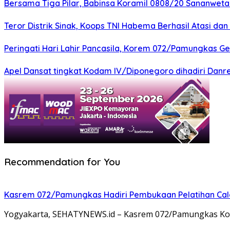
Bersama Tiga Pilar, Babinsa Koramil 0808/20 Sananweta
Teror Distrik Sinak, Koops TNI Habema Berhasil Atasi d
Peringati Hari Lahir Pancasila, Korem 072/Pamungkas G
Apel Dansat tingkat Kodam lV/Diponegoro dihadiri Da
Recommendation for You
Kasrem 072/Pamungkas Hadiri Pembukaan Pelatihan Calon
Yogyakarta, SEHATYNEWS.id – Kasrem 072/Pamungkas Kolon