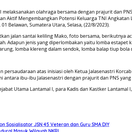
DJA I melaksanakan olahraga bersama dengan prajurit dan 
ran Aktif Mengembangkan Potensi Keluarga TNI Angkatan Lau
01 Belawan, Sumatera Utara, Selasa, (22/8/2023).
tkan jalan santai keliling Mako, foto bersama, berikutnya 
mah. Adapun jenis yang diperlombakan yaitu lomba estapet k
sarung, lomba klereng dalam sendok, lomba balap tiup bol
persaudaraan atas inisiasi oleh Ketua Jalasenastri Korcab
 antara ibu-ibu Jalasenastri dengan prajurit dan PNS yan
jabat Utama Lantamal I, para Kadis dan Kastker Lantamal I,
 Sosialisator JSN 45 Veteran dan Guru SMA DIY
edural Masuk Wilayah NKRI