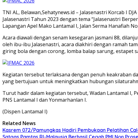
TNI AL, Belawan,Sehatynews.id – Jalasenastri Korcab I 
Jalasenastri Tahun 2023 dengan tema “Jalasenastri Berpe
Lapangan Apel Mako Lantamal I, Jalan Serma Hanafiah No. 
Acara diawali dengan senam kesegaran jasmani 88, dilanju
oleh ibu-ibu Jalasenastri, acara diakhiri dengan ramah ta
giring bola dengan corong, lomba balap sarung, estapet 
Kegiatan tersebut terlaksana dengan penuh keakraban dan 
yang bertujuan untuk meningkatkan hubungan silaturahmi
Turut hadir dalam kegiatan tersebut, Wadan Lantamal I, Pe
PNS Lantamal I dan Yonmarhanlan I.
(Dispen Lantamal I)
Related News
Kasrem 072/Pamungkas Hadiri Pembukaan Pelatihan Calon
Satgas Pamtas RI-Malaysia Berhasil Cegah PMI Non Pros