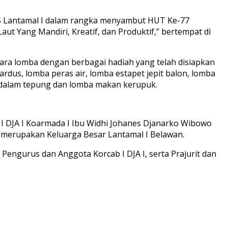
PNS Lantamal I dalam rangka menyambut HUT Ke-77
t Yang Mandiri, Kreatif, dan Produktif,” bertempat di
acara lomba dengan berbagai hadiah yang telah disiapkan
ardus, lomba peras air, lomba estapet jepit balon, lomba
a dalam tepung dan lomba makan kerupuk.
 I DJA I Koarmada I Ibu Widhi Johanes Djanarko Wibowo
g merupakan Keluarga Besar Lantamal I Belawan.
 Pengurus dan Anggota Korcab I DJA I, serta Prajurit dan