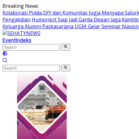
Skip
Breaking News
to
Kolaborasi Polda DIY dan Komunitas Jogja Menyapa Salur
content
Pengabdian
Humoriezt Siap Jadi Garda Depan Jaga Kamtib
Keluarga Alumni Paskasarjana UGM Gelar Seminar Nasion
Event
Indeks