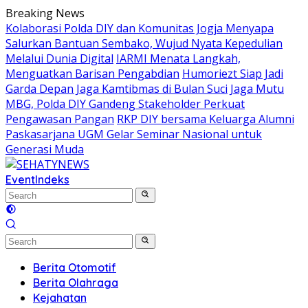
Skip
Breaking News
to
Kolaborasi Polda DIY dan Komunitas Jogja Menyapa
content
Salurkan Bantuan Sembako, Wujud Nyata Kepedulian
Melalui Dunia Digital
IARMI Menata Langkah,
Menguatkan Barisan Pengabdian
Humoriezt Siap Jadi
Garda Depan Jaga Kamtibmas di Bulan Suci
Jaga Mutu
MBG, Polda DIY Gandeng Stakeholder Perkuat
Pengawasan Pangan
RKP DIY bersama Keluarga Alumni
Paskasarjana UGM Gelar Seminar Nasional untuk
Generasi Muda
Event
Indeks
Berita Otomotif
Berita Olahraga
Kejahatan