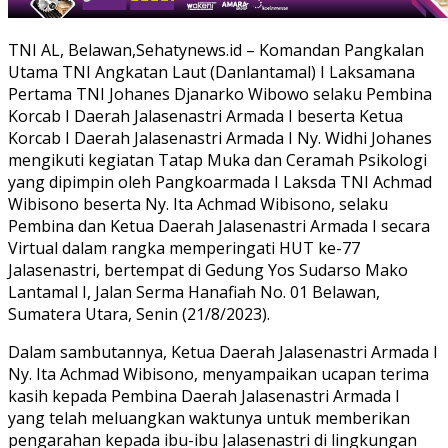
TNI AL, Belawan,Sehatynews.id – Komandan Pangkalan
Utama TNI Angkatan Laut (Danlantamal) I Laksamana
Pertama TNI Johanes Djanarko Wibowo selaku Pembina
Korcab I Daerah Jalasenastri Armada I beserta Ketua
Korcab I Daerah Jalasenastri Armada I Ny. Widhi Johanes
mengikuti kegiatan Tatap Muka dan Ceramah Psikologi
yang dipimpin oleh Pangkoarmada I Laksda TNI Achmad
Wibisono beserta Ny. Ita Achmad Wibisono, selaku
Pembina dan Ketua Daerah Jalasenastri Armada I secara
Virtual dalam rangka memperingati HUT ke-77
Jalasenastri, bertempat di Gedung Yos Sudarso Mako
Lantamal I, Jalan Serma Hanafiah No. 01 Belawan,
Sumatera Utara, Senin (21/8/2023).
Dalam sambutannya, Ketua Daerah Jalasenastri Armada I
Ny. Ita Achmad Wibisono, menyampaikan ucapan terima
kasih kepada Pembina Daerah Jalasenastri Armada I
yang telah meluangkan waktunya untuk memberikan
pengarahan kepada ibu-ibu Jalasenastri di lingkungan