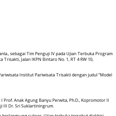
Hanla., sebagai Tim Penguji IV pada Ujian Terbuka Program
 Trisakti, Jalan IKPN Bintaro No. 1, RT 4 RW 10,
iwisata Institut Pariwisata Trisakti dengan judul “Model
or I Prof. Anak Agung Banyu Perwita, Ph.D., Kopromotor II
 III Dr. Sri Suklartiningrum.
u berlangsung sukses. Ujian terbuka tersebut diakhiri