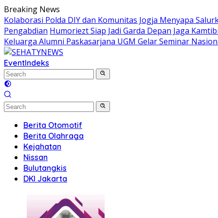
Skip
Breaking News
to
Kolaborasi Polda DIY dan Komunitas Jogja Menyapa Salur
content
Pengabdian
Humoriezt Siap Jadi Garda Depan Jaga Kamtib
Keluarga Alumni Paskasarjana UGM Gelar Seminar Nasion
Event
Indeks
Berita Otomotif
Berita Olahraga
Kejahatan
Nissan
Bulutangkis
DKI Jakarta