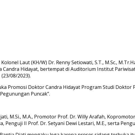
olonel Laut (KH/W) Dr. Renny Setiowati, S.T., M.Sc., M.Tr.
Candra Hidayat, bertempat di Auditorium Institut Pariwisata
(23/08/2023).
ka Promosi Doktor Candra Hidayat Program Studi Doktor Par
m Pegunungan Puncak”.
jati, M.Si., M.A., Promotor Prof. Dr. Willy Arafah, Kopromot
Penguji II Prof. Dr. Setyani Dewi Lestari, M.E., serta Penguji
 Pantja Djati mengaku lega karena proses sidang terbuka it