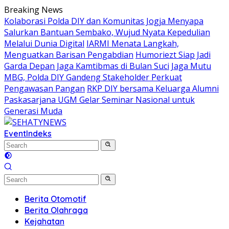
Skip
Breaking News
to
Kolaborasi Polda DIY dan Komunitas Jogja Menyapa
content
Salurkan Bantuan Sembako, Wujud Nyata Kepedulian
Melalui Dunia Digital
IARMI Menata Langkah,
Menguatkan Barisan Pengabdian
Humoriezt Siap Jadi
Garda Depan Jaga Kamtibmas di Bulan Suci
Jaga Mutu
MBG, Polda DIY Gandeng Stakeholder Perkuat
Pengawasan Pangan
RKP DIY bersama Keluarga Alumni
Paskasarjana UGM Gelar Seminar Nasional untuk
Generasi Muda
Event
Indeks
Berita Otomotif
Berita Olahraga
Kejahatan