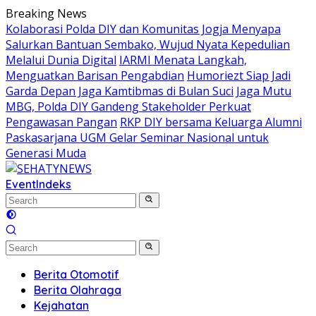
Skip
Breaking News
to
Kolaborasi Polda DIY dan Komunitas Jogja Menyapa
content
Salurkan Bantuan Sembako, Wujud Nyata Kepedulian
Melalui Dunia Digital
IARMI Menata Langkah,
Menguatkan Barisan Pengabdian
Humoriezt Siap Jadi
Garda Depan Jaga Kamtibmas di Bulan Suci
Jaga Mutu
MBG, Polda DIY Gandeng Stakeholder Perkuat
Pengawasan Pangan
RKP DIY bersama Keluarga Alumni
Paskasarjana UGM Gelar Seminar Nasional untuk
Generasi Muda
Event
Indeks
Berita Otomotif
Berita Olahraga
Kejahatan