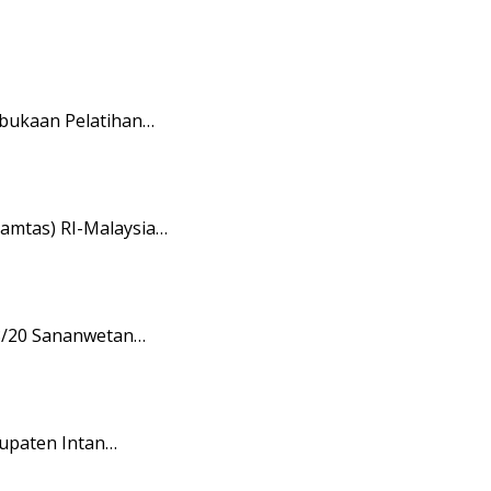
mbukaan Pelatihan…
amtas) RI-Malaysia…
08/20 Sananwetan…
upaten Intan…