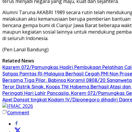
terus menjadi negara yang maju, kuat dan sejahtera.
Alumni Taruna AKABRI 1989 secara rutin telah mendukung 
melakukan aksi kemanusiaan berupa pemberian bantuan
bencana gempa bumi di Cianjur Jawa Barat beberapa waktu 
maupun kegiatan sosial lainnya untuk mendukung pemb
di seluruh Indonesia.
(Pen Lanal Bandung)
Related News
Kasrem 072/Pamungkas Hadiri Pembukaan Pelatihan Calon
Satgas Pamtas RI-Malaysia Berhasil Cegah PMI Non Pros
Bersama Tiga Pilar, Babinsa Koramil 0808/20 Sananweta
Teror Distrik Sinak, Koops TNI Habema Berhasil Atasi d
Peringati Hari Lahir Pancasila, Korem 072/Pamungkas G
Apel Dansat tingkat Kodam lV/Diponegoro dihadiri Da
Comment