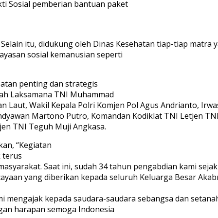
akti Sosial pemberian bantuan paket
. Selain itu, didukung oleh Dinas Kesehatan tiap-tiap matra
yasan sosial kemanusian seperti
atan penting dan strategis
adalah Laksamana TNI Muhammad
tan Laut, Wakil Kepala Polri Komjen Pol Agus Andrianto, Ir
Andyawan Martono Putro, Komandan Kodiklat TNI Letjen TN
tjen TNI Teguh Muji Angkasa.
kan, “Kegiatan
 terus
asyarakat. Saat ini, sudah 34 tahun pengabdian kami sejak
rcayaan yang diberikan kepada seluruh Keluarga Besar Aka
 mengajak kepada saudara-saudara sebangsa dan setanah ai
ngan harapan semoga Indonesia