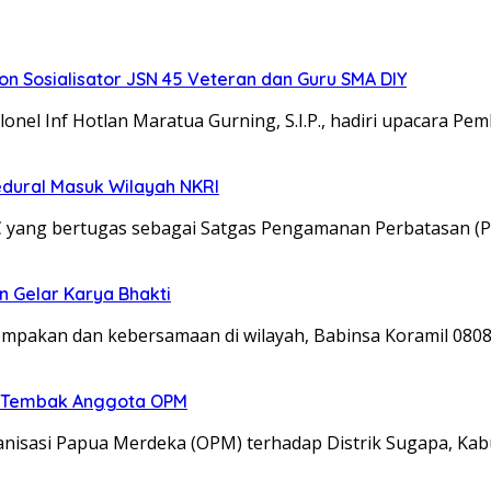
 Sosialisator JSN 45 Veteran dan Guru SMA DIY
el Inf Hotlan Maratua Gurning, S.I.P., hadiri upacara Pe
edural Masuk Wilayah NKRI
C yang bertugas sebagai Satgas Pengamanan Perbatasan (P
n Gelar Karya Bhakti
kompakan dan kebersamaan di wilayah, Babinsa Koramil 08
an Tembak Anggota OPM
isasi Papua Merdeka (OPM) terhadap Distrik Sugapa, Kab