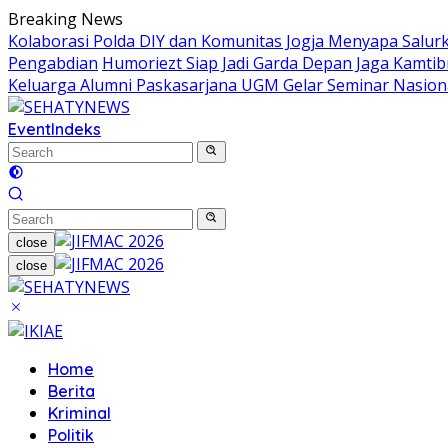
Skip
Breaking News
to
Kolaborasi Polda DIY dan Komunitas Jogja Menyapa Salur
content
Pengabdian
Humoriezt Siap Jadi Garda Depan Jaga Kamtib
Keluarga Alumni Paskasarjana UGM Gelar Seminar Nasion
Event
Indeks
close
close
Home
Berita
Kriminal
Politik