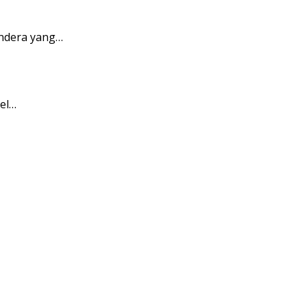
endera yang…
pel…