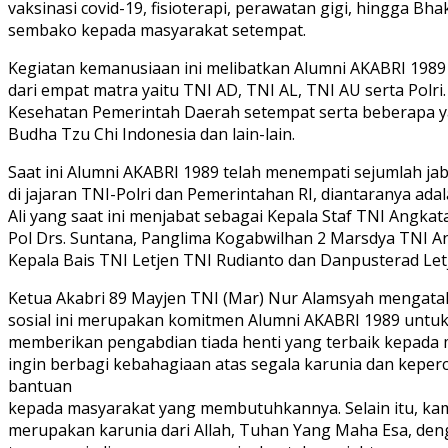
vaksinasi covid-19, fisioterapi, perawatan gigi, hingga Bh
sembako kepada masyarakat setempat.
Kegiatan kemanusiaan ini melibatkan Alumni AKABRI 1989
dari empat matra yaitu TNI AD, TNI AL, TNI AU serta Polri
Kesehatan Pemerintah Daerah setempat serta beberapa ya
Budha Tzu Chi Indonesia dan lain-lain.
Saat ini Alumni AKABRI 1989 telah menempati sejumlah jab
di jajaran TNI-Polri dan Pemerintahan RI, diantaranya 
Ali yang saat ini menjabat sebagai Kepala Staf TNI Angka
Pol Drs. Suntana, Panglima Kogabwilhan 2 Marsdya TNI 
Kepala Bais TNI Letjen TNI Rudianto dan Danpusterad Le
Ketua Akabri 89 Mayjen TNI (Mar) Nur Alamsyah mengata
sosial ini merupakan komitmen Alumni AKABRI 1989 untuk
memberikan pengabdian tiada henti yang terbaik kepada m
ingin berbagi kebahagiaan atas segala karunia dan kepe
bantuan
kepada masyarakat yang membutuhkannya. Selain itu, kami
merupakan karunia dari Allah, Tuhan Yang Maha Esa, de