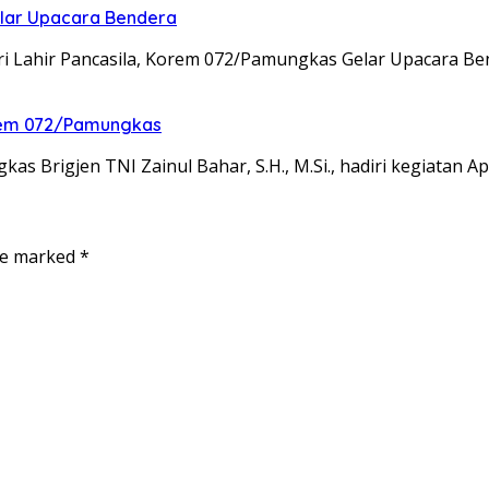
elar Upacara Bendera
ri Lahir Pancasila, Korem 072/Pamungkas Gelar Upacara B
nrem 072/Pamungkas
 Brigjen TNI Zainul Bahar, S.H., M.Si., hadiri kegiatan A
are marked
*