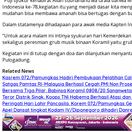
“Puji syukur kehadirat Allah subhanahu wa ta’ala bahwa 
Indonesia ke-78,kegiatan itu yang menjadi dasar kita me
mudahan bisa membawa amanah bisa bertugas dengan baik
Dalam statamenya dihadapaan para awak media Kapten In
“Untuk acara malam ini intinya syukuran hari Kemerdekan 
sekaligus peresmian grub musik binaan Koramil yaitu gru
Kegiatan ini di tutup dengan doa dan dilanjutkan menya
Pulogadung.
Related News
Kasrem 072/Pamungkas Hadiri Pembukaan Pelatihan Calon
Satgas Pamtas RI-Malaysia Berhasil Cegah PMI Non Pros
Bersama Tiga Pilar, Babinsa Koramil 0808/20 Sananweta
Teror Distrik Sinak, Koops TNI Habema Berhasil Atasi d
Peringati Hari Lahir Pancasila, Korem 072/Pamungkas G
Apel Dansat tingkat Kodam lV/Diponegoro dihadiri Da