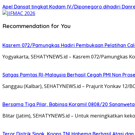
Apel Dansat tingkat Kodam lV/Diponegoro dihadiri Da
Recommendation for You
Kasrem 072/Pamungkas Hadiri Pembukaan Pelatihan Calon
Yogyakarta, SEHATYNEWS.id – Kasrem 072/Pamungkas Kolon
Satgas Pamtas RI-Malaysia Berhasil Cegah PMI Non Pros
Sanggau (Kalbar), SEHATYNEWS.id – Prajurit Yonkav 12/B
Bersama Tiga Pilar, Babinsa Koramil 0808/20 Sananweta
Blitar (Jatim), SEHATYNEWS.id – Untuk meningkatkan ke
Teror Distrik Sinak, Koops TNI Habema Berhasil Atasi d