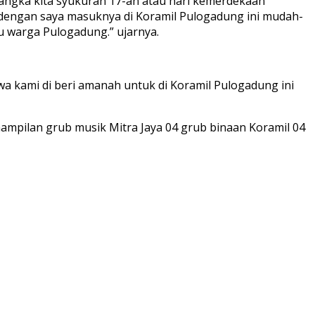
rangka kita syukuran 17-an atau hari kemerdekaan
n dengan saya masuknya di Koramil Pulogadung ini mudah-
 warga Pulogadung.” ujarnya.
wa kami di beri amanah untuk di Koramil Pulogadung ini
mpilan grub musik Mitra Jaya 04 grub binaan Koramil 04