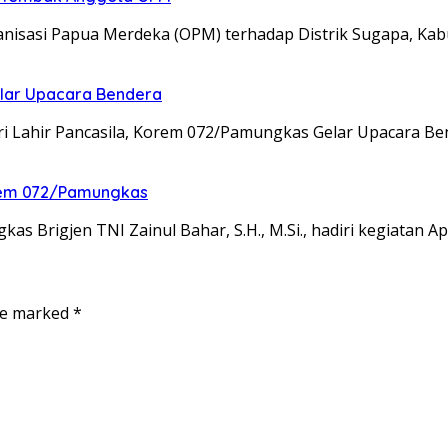
isasi Papua Merdeka (OPM) terhadap Distrik Sugapa, Kab
elar Upacara Bendera
ri Lahir Pancasila, Korem 072/Pamungkas Gelar Upacara B
nrem 072/Pamungkas
 Brigjen TNI Zainul Bahar, S.H., M.Si., hadiri kegiatan A
are marked
*