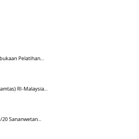
mbukaan Pelatihan…
amtas) RI-Malaysia…
08/20 Sananwetan…