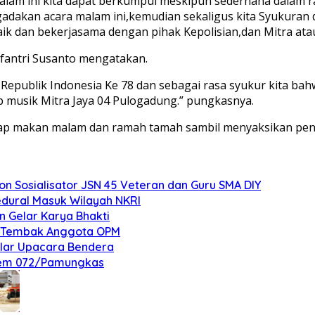
Malam ini kita dapat berkumpul meskipun sederhana dalam 
ngadakan acara malam ini,kemudian sekaligus kita Syukura
 dan bekerjasama dengan pihak Kepolisian,dan Mitra atau
fantri Susanto mengatakan.
Republik Indonesia Ke 78 dan sebagai rasa syukur kita bah
b musik Mitra Jaya 04 Pulogadung.” pungkasnya.
ntap makan malam dan ramah tamah sambil menyaksikan pena
 Sosialisator JSN 45 Veteran dan Guru SMA DIY
edural Masuk Wilayah NKRI
n Gelar Karya Bhakti
an Tembak Anggota OPM
elar Upacara Bendera
nrem 072/Pamungkas