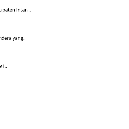
upaten Intan…
endera yang…
pel…