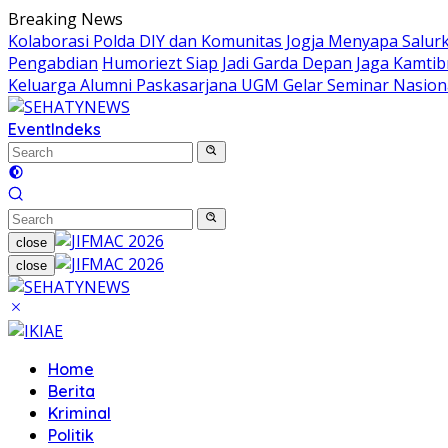
Skip
Breaking News
to
Kolaborasi Polda DIY dan Komunitas Jogja Menyapa Salur
content
Pengabdian
Humoriezt Siap Jadi Garda Depan Jaga Kamtib
Keluarga Alumni Paskasarjana UGM Gelar Seminar Nasion
Event
Indeks
close
close
Home
Berita
Kriminal
Politik