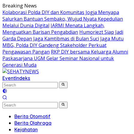
Skip
Breaking News
to
Kolaborasi Polda DIY dan Komunitas Jogja Menyapa
content
Salurkan Bantuan Sembako, Wujud Nyata Kepedulian
Melalui Dunia Digital
IARMI Menata Langkah,
Menguatkan Barisan Pengabdian
Humoriezt Siap Jadi
Garda Depan Jaga Kamtibmas di Bulan Suci
Jaga Mutu
MBG, Polda DIY Gandeng Stakeholder Perkuat
Pengawasan Pangan
RKP DIY bersama Keluarga Alumni
Paskasarjana UGM Gelar Seminar Nasional untuk
Generasi Muda
Event
Indeks
Berita Otomotif
Berita Olahraga
Kejahatan