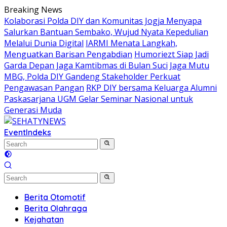
Skip
Breaking News
to
Kolaborasi Polda DIY dan Komunitas Jogja Menyapa
content
Salurkan Bantuan Sembako, Wujud Nyata Kepedulian
Melalui Dunia Digital
IARMI Menata Langkah,
Menguatkan Barisan Pengabdian
Humoriezt Siap Jadi
Garda Depan Jaga Kamtibmas di Bulan Suci
Jaga Mutu
MBG, Polda DIY Gandeng Stakeholder Perkuat
Pengawasan Pangan
RKP DIY bersama Keluarga Alumni
Paskasarjana UGM Gelar Seminar Nasional untuk
Generasi Muda
Event
Indeks
Berita Otomotif
Berita Olahraga
Kejahatan