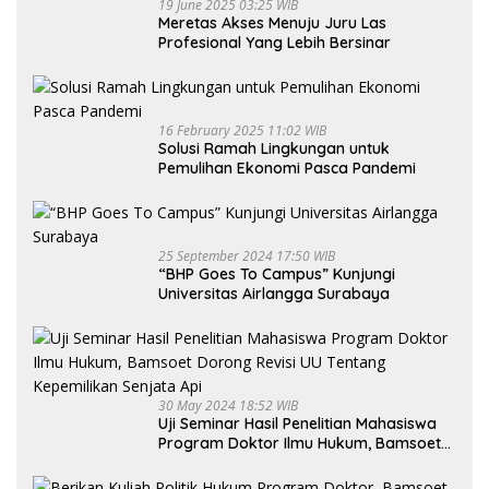
19 June 2025 03:25 WIB
Meretas Akses Menuju Juru Las
Profesional Yang Lebih Bersinar
16 February 2025 11:02 WIB
Solusi Ramah Lingkungan untuk
Pemulihan Ekonomi Pasca Pandemi
25 September 2024 17:50 WIB
“BHP Goes To Campus” Kunjungi
Universitas Airlangga Surabaya
30 May 2024 18:52 WIB
Uji Seminar Hasil Penelitian Mahasiswa
Program Doktor Ilmu Hukum, Bamsoet
Dorong Revisi UU Tentang Kepemilikan
Senjata Api