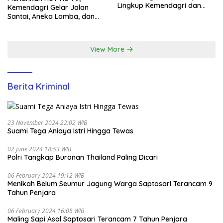
Lingkup Kemendagri dan
Kemendagri Gelar Jalan
BNPP
Santai, Aneka Lomba, dan
Santunan Yatim di EcoPark
Ancol
View More
Berita Kriminal
23 November 2024 22:02 WIB
Suami Tega Aniaya Istri Hingga Tewas
02 June 2024 18:53 WIB
Polri Tangkap Buronan Thailand Paling Dicari
06 February 2024 19:12 WIB
Menikah Belum Seumur Jagung Warga Saptosari Terancam 9
Tahun Penjara
06 February 2024 16:05 WIB
Maling Sapi Asal Saptosari Terancam 7 Tahun Penjara