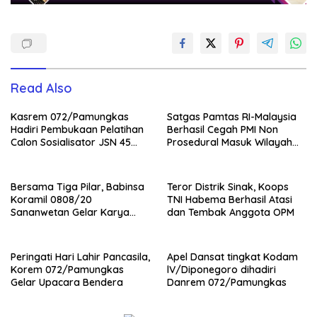
Read Also
Kasrem 072/Pamungkas
Satgas Pamtas RI-Malaysia
Hadiri Pembukaan Pelatihan
Berhasil Cegah PMI Non
Calon Sosialisator JSN 45
Prosedural Masuk Wilayah
Veteran dan Guru SMA DIY
NKRI
Bersama Tiga Pilar, Babinsa
Teror Distrik Sinak, Koops
Koramil 0808/20
TNI Habema Berhasil Atasi
Sananwetan Gelar Karya
dan Tembak Anggota OPM
Bhakti
Peringati Hari Lahir Pancasila,
Apel Dansat tingkat Kodam
Korem 072/Pamungkas
lV/Diponegoro dihadiri
Gelar Upacara Bendera
Danrem 072/Pamungkas