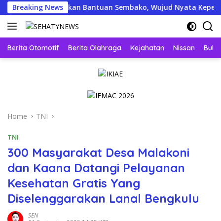
Skip
yapa Salurkan Bantuan Sembako, Wujud Nyata Kepedulian Melal
Breaking News
to
content
Berita Otomotif
Berita Olahraga
Kejahatan
Nissan
Bulut
Home
TNI
TNI
300 Masyarakat Desa Malakoni
dan Kaana Datangi Pelayanan
Kesehatan Gratis Yang
Diselenggarakan Lanal Bengkulu
SEN