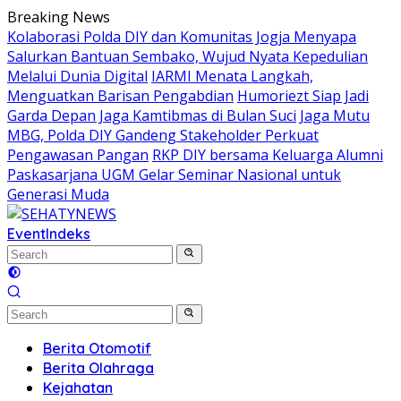
Skip
Breaking News
to
Kolaborasi Polda DIY dan Komunitas Jogja Menyapa
content
Salurkan Bantuan Sembako, Wujud Nyata Kepedulian
Melalui Dunia Digital
IARMI Menata Langkah,
Menguatkan Barisan Pengabdian
Humoriezt Siap Jadi
Garda Depan Jaga Kamtibmas di Bulan Suci
Jaga Mutu
MBG, Polda DIY Gandeng Stakeholder Perkuat
Pengawasan Pangan
RKP DIY bersama Keluarga Alumni
Paskasarjana UGM Gelar Seminar Nasional untuk
Generasi Muda
Event
Indeks
Berita Otomotif
Berita Olahraga
Kejahatan