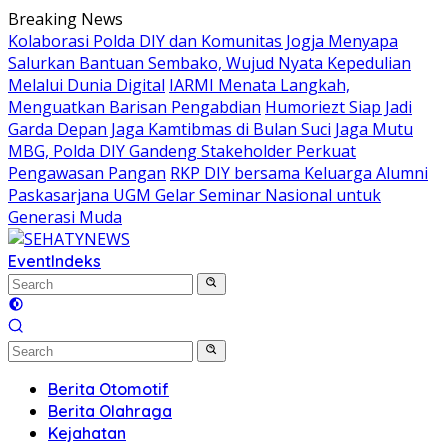
Skip
Breaking News
to
Kolaborasi Polda DIY dan Komunitas Jogja Menyapa
content
Salurkan Bantuan Sembako, Wujud Nyata Kepedulian
Melalui Dunia Digital
IARMI Menata Langkah,
Menguatkan Barisan Pengabdian
Humoriezt Siap Jadi
Garda Depan Jaga Kamtibmas di Bulan Suci
Jaga Mutu
MBG, Polda DIY Gandeng Stakeholder Perkuat
Pengawasan Pangan
RKP DIY bersama Keluarga Alumni
Paskasarjana UGM Gelar Seminar Nasional untuk
Generasi Muda
Event
Indeks
Berita Otomotif
Berita Olahraga
Kejahatan