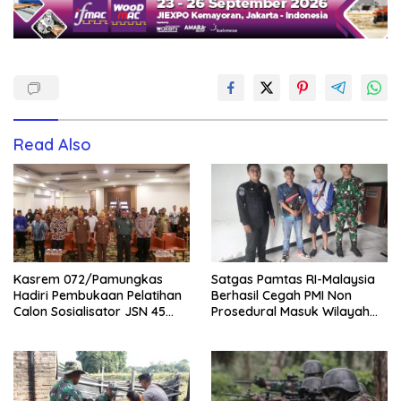
Read Also
Kasrem 072/Pamungkas
Satgas Pamtas RI-Malaysia
Hadiri Pembukaan Pelatihan
Berhasil Cegah PMI Non
Calon Sosialisator JSN 45
Prosedural Masuk Wilayah
Veteran dan Guru SMA DIY
NKRI