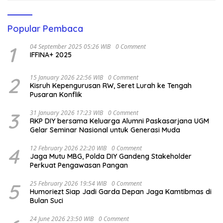
Popular Pembaca
1
04 September 2025 05:26 WIB
0 Comment
IFFINA+ 2025
2
15 January 2026 22:56 WIB
0 Comment
Kisruh Kepengurusan RW, Seret Lurah ke Tengah
Pusaran Konflik
3
31 January 2026 17:23 WIB
0 Comment
RKP DIY bersama Keluarga Alumni Paskasarjana UGM
Gelar Seminar Nasional untuk Generasi Muda
4
12 February 2026 22:20 WIB
0 Comment
Jaga Mutu MBG, Polda DIY Gandeng Stakeholder
Perkuat Pengawasan Pangan
5
25 February 2026 19:54 WIB
0 Comment
Humoriezt Siap Jadi Garda Depan Jaga Kamtibmas di
Bulan Suci
24 June 2026 23:50 WIB
0 Comment