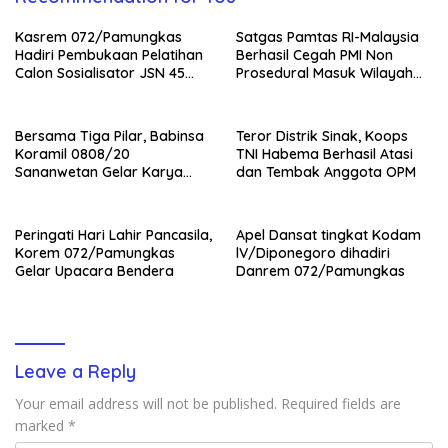
Kasrem 072/Pamungkas
Satgas Pamtas RI-Malaysia
Hadiri Pembukaan Pelatihan
Berhasil Cegah PMI Non
Calon Sosialisator JSN 45
Prosedural Masuk Wilayah
Veteran dan Guru SMA DIY
NKRI
Bersama Tiga Pilar, Babinsa
Teror Distrik Sinak, Koops
Koramil 0808/20
TNI Habema Berhasil Atasi
Sananwetan Gelar Karya
dan Tembak Anggota OPM
Bhakti
Peringati Hari Lahir Pancasila,
Apel Dansat tingkat Kodam
Korem 072/Pamungkas
lV/Diponegoro dihadiri
Gelar Upacara Bendera
Danrem 072/Pamungkas
Leave a Reply
Your email address will not be published.
Required fields are
marked
*