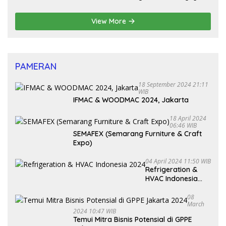
Pembenahan Partai Politik
View More
PAMERAN
18 September 2024 21:11
WIB
IFMAC & WOODMAC 2024, Jakarta
18 April 2024
06:46 WIB
SEMAFEX (Semarang Furniture & Craft
Expo)
04 April 2024 11:50 WIB
Refrigeration &
HVAC Indonesia
2024
08
March
2024 10:47 WIB
Temui Mitra Bisnis Potensial di GPPE