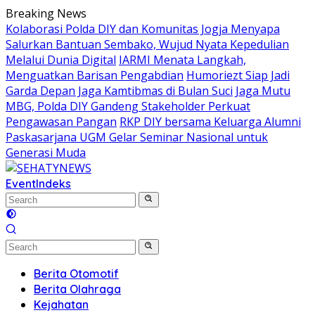
Skip
Breaking News
to
Kolaborasi Polda DIY dan Komunitas Jogja Menyapa
content
Salurkan Bantuan Sembako, Wujud Nyata Kepedulian
Melalui Dunia Digital
IARMI Menata Langkah,
Menguatkan Barisan Pengabdian
Humoriezt Siap Jadi
Garda Depan Jaga Kamtibmas di Bulan Suci
Jaga Mutu
MBG, Polda DIY Gandeng Stakeholder Perkuat
Pengawasan Pangan
RKP DIY bersama Keluarga Alumni
Paskasarjana UGM Gelar Seminar Nasional untuk
Generasi Muda
Event
Indeks
Berita Otomotif
Berita Olahraga
Kejahatan