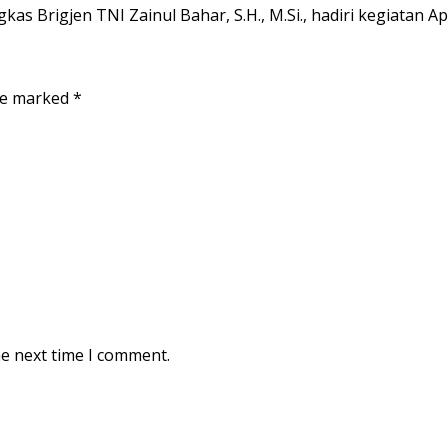
 Brigjen TNI Zainul Bahar, S.H., M.Si., hadiri kegiatan A
are marked
*
he next time I comment.