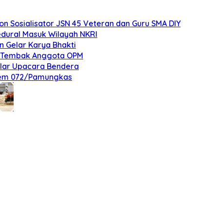
 Sosialisator JSN 45 Veteran dan Guru SMA DIY
edural Masuk Wilayah NKRI
n Gelar Karya Bhakti
an Tembak Anggota OPM
elar Upacara Bendera
nrem 072/Pamungkas