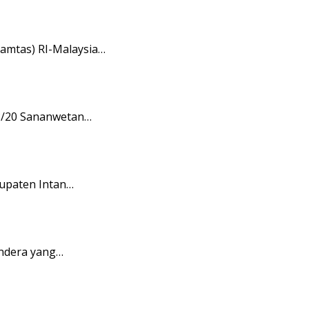
amtas) RI-Malaysia…
08/20 Sananwetan…
upaten Intan…
endera yang…