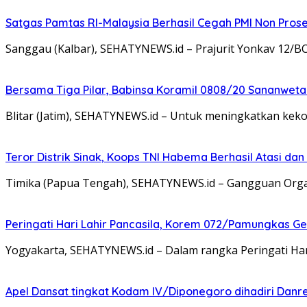
Satgas Pamtas RI-Malaysia Berhasil Cegah PMI Non Pros
Sanggau (Kalbar), SEHATYNEWS.id – Prajurit Yonkav 12/B
Bersama Tiga Pilar, Babinsa Koramil 0808/20 Sananweta
Blitar (Jatim), SEHATYNEWS.id – Untuk meningkatkan ke
Teror Distrik Sinak, Koops TNI Habema Berhasil Atasi d
Timika (Papua Tengah), SEHATYNEWS.id – Gangguan Organ
Peringati Hari Lahir Pancasila, Korem 072/Pamungkas G
Yogyakarta, SEHATYNEWS.id – Dalam rangka Peringati Ha
Apel Dansat tingkat Kodam lV/Diponegoro dihadiri Da