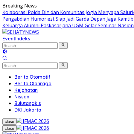
Skip
Breaking News
to
Kolaborasi Polda DIY dan Komunitas Jogja Menyapa Salur
content
Pengabdian
Humoriezt Siap Jadi Garda Depan Jaga Kamtib
Keluarga Alumni Paskasarjana UGM Gelar Seminar Nasion
Event
Indeks
Berita Otomotif
Berita Olahraga
Kejahatan
Nissan
Bulutangkis
DKI Jakarta
close
close