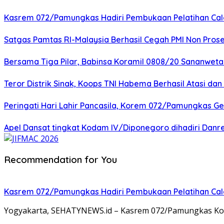
Kasrem 072/Pamungkas Hadiri Pembukaan Pelatihan Calon
Satgas Pamtas RI-Malaysia Berhasil Cegah PMI Non Pros
Bersama Tiga Pilar, Babinsa Koramil 0808/20 Sananweta
Teror Distrik Sinak, Koops TNI Habema Berhasil Atasi d
Peringati Hari Lahir Pancasila, Korem 072/Pamungkas G
Apel Dansat tingkat Kodam lV/Diponegoro dihadiri Da
Recommendation for You
Kasrem 072/Pamungkas Hadiri Pembukaan Pelatihan Calon
Yogyakarta, SEHATYNEWS.id – Kasrem 072/Pamungkas Kolon