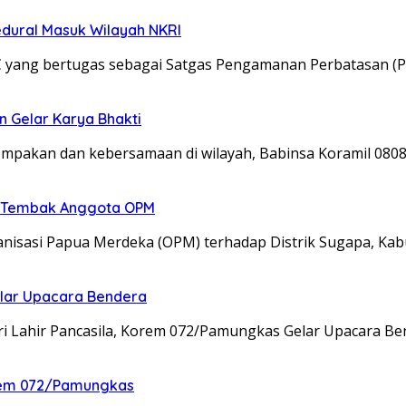
edural Masuk Wilayah NKRI
C yang bertugas sebagai Satgas Pengamanan Perbatasan (P
n Gelar Karya Bhakti
kompakan dan kebersamaan di wilayah, Babinsa Koramil 08
an Tembak Anggota OPM
isasi Papua Merdeka (OPM) terhadap Distrik Sugapa, Kab
elar Upacara Bendera
ri Lahir Pancasila, Korem 072/Pamungkas Gelar Upacara B
nrem 072/Pamungkas