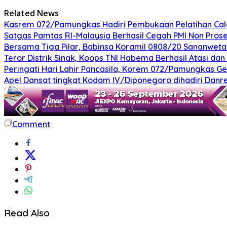
Related News
Kasrem 072/Pamungkas Hadiri Pembukaan Pelatihan Calon
Satgas Pamtas RI-Malaysia Berhasil Cegah PMI Non Pros
Bersama Tiga Pilar, Babinsa Koramil 0808/20 Sananweta
Teror Distrik Sinak, Koops TNI Habema Berhasil Atasi d
Peringati Hari Lahir Pancasila, Korem 072/Pamungkas G
Apel Dansat tingkat Kodam lV/Diponegoro dihadiri Da
Comment
Read Also