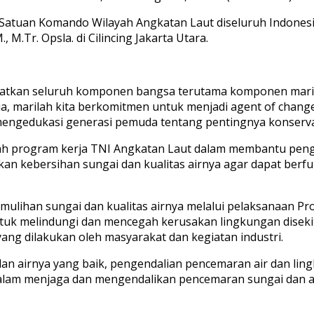
 Satuan Komando Wilayah Angkatan Laut diseluruh Indonesia
M.Tr. Opsla. di Cilincing Jakarta Utara.
batkan seluruh komponen bangsa terutama komponen marit
ua, marilah kita berkomitmen untuk menjadi agent of cha
engedukasi generasi pemuda tentang pentingnya konservas
lah program kerja TNI Angkatan Laut dalam membantu peng
n kebersihan sungai dan kualitas airnya agar dapat berfu
emulihan sungai dan kualitas airnya melalui pelaksanaan P
tuk melindungi dan mencegah kerusakan lingkungan disekit
ng dilakukan oleh masyarakat dan kegiatan industri.
dan airnya yang baik, pengendalian pencemaran air dan lin
am menjaga dan mengendalikan pencemaran sungai dan air