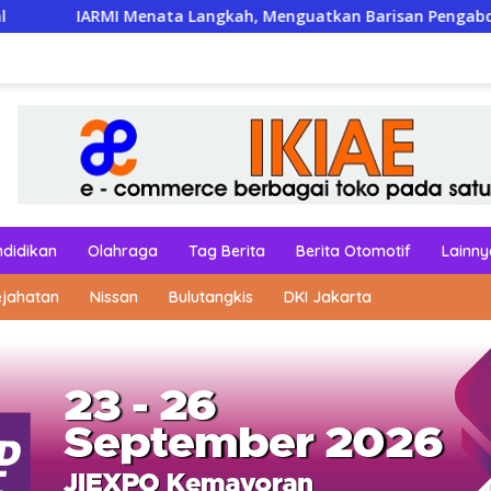
enata Langkah, Menguatkan Barisan Pengabdian
Humor
ndidikan
Olahraga
Tag Berita
Berita Otomotif
Lainny
ejahatan
Nissan
Bulutangkis
DKI Jakarta