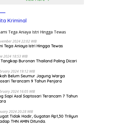
ita Kriminal
ovember 2024 22:02 WIB
i Tega Aniaya Istri Hingga Tewas
ne 2024 18:53 WIB
i Tangkap Buronan Thailand Paling Dicari
bruary 2024 19:12 WIB
ikah Belum Seumur Jagung Warga
osari Terancam 9 Tahun Penjara
bruary 2024 16:05 WIB
ng Sapi Asal Saptosari Terancam 7 Tahun
ara
nuary 2024 20:28 WIB
ugat Tidak Hadir, Gugatan Rp1,30 Triliyun
adap THN AMIN Ditunda.