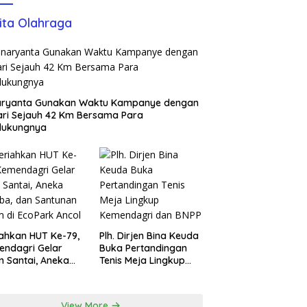
ita Olahraga
aryanta Gunakan Waktu Kampanye dengan
ari Sejauh 42 Km Bersama Para
dukungnya
ahkan HUT Ke-79,
Plh. Dirjen Bina Keuda
ndagri Gelar
Buka Pertandingan
n Santai, Aneka
Tenis Meja Lingkup
ba, dan Santunan
Kemendagri dan BNPP
m di EcoPark
l
View More