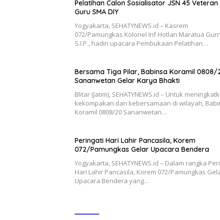
Pelatihan Calon Sosialisator JSN 45 Veteran
Guru SMA DIY
Yogyakarta, SEHATYNEWS.id – Kasrem
072/Pamungkas Kolonel Inf Hotlan Maratua Gurn
S.I.P., hadiri upacara Pembukaan Pelatihan…
Bersama Tiga Pilar, Babinsa Koramil 0808/
Sananwetan Gelar Karya Bhakti
Blitar (Jatim), SEHATYNEWS.id – Untuk meningkat
kekompakan dan kebersamaan di wilayah, Babi
Koramil 0808/20 Sananwetan…
Peringati Hari Lahir Pancasila, Korem
072/Pamungkas Gelar Upacara Bendera
Yogyakarta, SEHATYNEWS.id – Dalam rangka Peri
Hari Lahir Pancasila, Korem 072/Pamungkas Gel
Upacara Bendera yang…