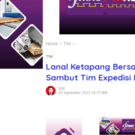
Home
TNI
TNI
Lanal Ketapang Bers
Sambut Tim Expedisi 
SEN
05 September 2023 10:13 WIB