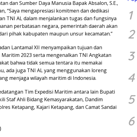
tan dan Sumber Daya Manusia Bapak Absalon, S.E.,
n, “Saya mengapresiasi komitmen dan dedikasi
1
kan TNI AL dalam menjalankan tugas dan fungsinya
anan perbatasan negara, pemerintah daerah akan
2
ari pihak kabupaten maupun unsur kecamatan.”
adan Lantamal XII menyampaikan tujuan dan
3
i Maritim 2023 serta mengenalkan TNI Angkatan
kat bahwa tidak semua tentara itu memakai
au, ada juga TNI AL yang menggunakan loreng
4
ng menjaga wilayah maritim di Indonesia.
atangan Tim Expedisi Maritim antara lain Bupati
5
ili Staf Ahli Bidang Kemasyarakatan, Dandim
lres Ketapang, Kajari Ketapang, dan Camat Sandai
6
)