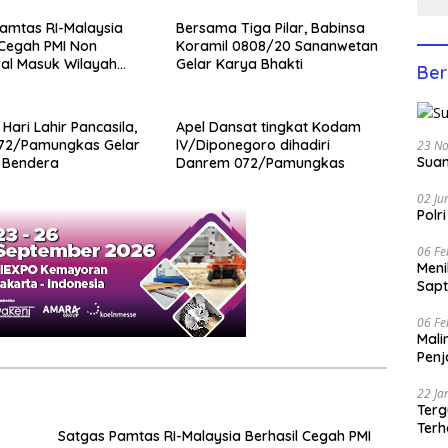
amtas RI-Malaysia
Bersama Tiga Pilar, Babinsa
 Cegah PMI Non
Koramil 0808/20 Sananwetan
al Masuk Wilayah
Gelar Karya Bhakti
Ber
 Hari Lahir Pancasila,
Apel Dansat tingkat Kodam
72/Pamungkas Gelar
lV/Diponegoro dihadiri
23 N
Suam
 Bendera
Danrem 072/Pamungkas
02 Ju
Polr
06 Fe
Men
Sapt
06 Fe
Mali
Penj
22 Ja
Terg
Terh
Satgas Pamtas RI-Malaysia Berhasil Cegah PMI