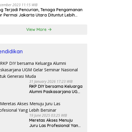
cember 2023 11:15 WIB
ng Terjadi Pencurian, Tenaga Pengamanan
r Permai Jakarta Utara Dituntut Lebih
esional
View More
endidikan
31 January 2026 17:23 WIB
RKP DIY bersama Keluarga
Alumni Paskasarjana UGM
Gelar Seminar Nasional
untuk Generasi Muda
19 June 2025 03:25 WIB
Meretas Akses Menuju
Juru Las Profesional Yang
Lebih Bersinar