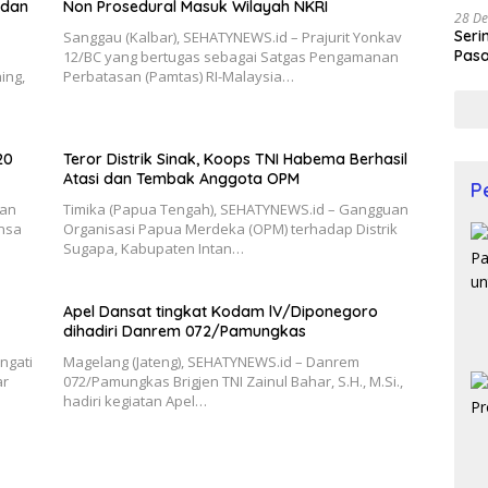
 dan
Non Prosedural Masuk Wilayah NKRI
28 De
Seri
Sanggau (Kalbar), SEHATYNEWS.id – Prajurit Yonkav
Pasa
12/BC yang bertugas sebagai Satgas Pengamanan
Prof
ing,
Perbatasan (Pamtas) RI-Malaysia…
20
Teror Distrik Sinak, Koops TNI Habema Berhasil
Atasi dan Tembak Anggota OPM
P
kan
Timika (Papua Tengah), SEHATYNEWS.id – Gangguan
nsa
Organisasi Papua Merdeka (OPM) terhadap Distrik
Sugapa, Kabupaten Intan…
Apel Dansat tingkat Kodam lV/Diponegoro
dihadiri Danrem 072/Pamungkas
ngati
Magelang (Jateng), SEHATYNEWS.id – Danrem
ar
072/Pamungkas Brigjen TNI Zainul Bahar, S.H., M.Si.,
hadiri kegiatan Apel…