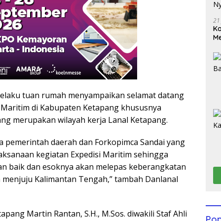
21
Ko
Me
Wu
Di
selaku tuan rumah menyampaikan selamat datang
 Maritim di Kabupaten Ketapang khususnya
ng merupakan wilayah kerja Lanal Ketapang.
a pemerintah daerah dan Forkopimca Sandai yang
ksanaan kegiatan Expedisi Maritim sehingga
an baik dan esoknya akan melepas keberangkatan
m menjuju Kalimantan Tengah,” tambah Danlanal
pang Martin Rantan, S.H., M.Sos. diwakili Staf Ahli
Pop