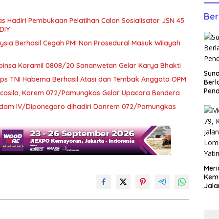
Ber
Hadiri Pembukaan Pelatihan Calon Sosialisator JSN 45
DIY
ysia Berhasil Cegah PMI Non Prosedural Masuk Wilayah
abinsa Koramil 0808/20 Sananwetan Gelar Karya Bhakti
Sun
Koops TNI Habema Berhasil Atasi dan Tembak Anggota OPM
Berl
Pen
Pancasila, Korem 072/Pamungkas Gelar Upacara Bendera
Kodam lV/Diponegoro dihadiri Danrem 072/Pamungkas
Meri
Keme
Jala
Lom
Yati
Anco