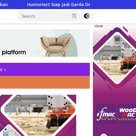
iezt Siap Jadi Garda Depan Jaga Kamtibmas di Bulan Suci
close
a