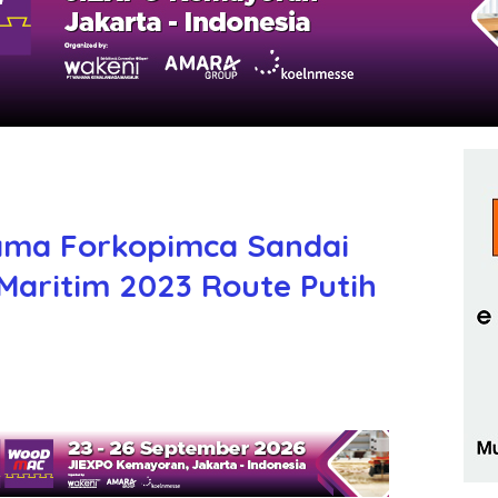
ama Forkopimca Sandai
Maritim 2023 Route Putih