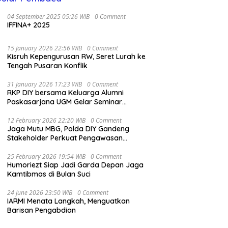
04 September 2025 05:26 WIB
0 Comment
IFFINA+ 2025
15 January 2026 22:56 WIB
0 Comment
Kisruh Kepengurusan RW, Seret Lurah ke
Tengah Pusaran Konflik
31 January 2026 17:23 WIB
0 Comment
RKP DIY bersama Keluarga Alumni
Paskasarjana UGM Gelar Seminar
Nasional untuk Generasi Muda
12 February 2026 22:20 WIB
0 Comment
Jaga Mutu MBG, Polda DIY Gandeng
Stakeholder Perkuat Pengawasan
Pangan
25 February 2026 19:54 WIB
0 Comment
Humoriezt Siap Jadi Garda Depan Jaga
Kamtibmas di Bulan Suci
24 June 2026 23:50 WIB
0 Comment
IARMI Menata Langkah, Menguatkan
Barisan Pengabdian