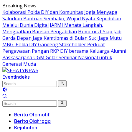
Skip
Breaking News
to
Kolaborasi Polda DIY dan Komunitas Jogja Menyapa
content
Salurkan Bantuan Sembako, Wujud Nyata Kepedulian
Melalui Dunia Digital
IARMI Menata Langkah,
Menguatkan Barisan Pengabdian
Humoriezt Siap Jadi
Garda Depan Jaga Kamtibmas di Bulan Suci
Jaga Mutu
MBG, Polda DIY Gandeng Stakeholder Perkuat
Pengawasan Pangan
RKP DIY bersama Keluarga Alumni
Paskasarjana UGM Gelar Seminar Nasional untuk
Generasi Muda
Event
Indeks
Berita Otomotif
Berita Olahraga
Kejahatan