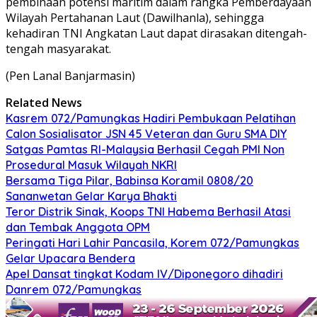
pembinaan potensi maritim dalam rangka Pemberdayaan
Wilayah Pertahanan Laut (Dawilhanla), sehingga
kehadiran TNI Angkatan Laut dapat dirasakan ditengah-
tengah masyarakat.
(Pen Lanal Banjarmasin)
Related News
Kasrem 072/Pamungkas Hadiri Pembukaan Pelatihan
Calon Sosialisator JSN 45 Veteran dan Guru SMA DIY
Satgas Pamtas RI-Malaysia Berhasil Cegah PMI Non
Prosedural Masuk Wilayah NKRI
Bersama Tiga Pilar, Babinsa Koramil 0808/20
Sananwetan Gelar Karya Bhakti
Teror Distrik Sinak, Koops TNI Habema Berhasil Atasi
dan Tembak Anggota OPM
Peringati Hari Lahir Pancasila, Korem 072/Pamungkas
Gelar Upacara Bendera
Apel Dansat tingkat Kodam lV/Diponegoro dihadiri
Danrem 072/Pamungkas