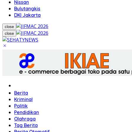
Nissan
Bulutangkis
DKI Jakarta
close
close
Home
Berita
Kriminal
Politik
Pendidikan
Olahraga
Tag Berita
Berita Otomotif