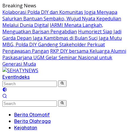
Skip
Breaking News
to
Kolaborasi Polda DIY dan Komunitas Jogja Menyapa
content
Salurkan Bantuan Sembako, Wujud Nyata Kepedulian
Melalui Dunia Digital
IARMI Menata Langkah,
Menguatkan Barisan Pengabdian
Humoriezt Siap Jadi
Garda Depan Jaga Kamtibmas di Bulan Suci
Jaga Mutu
MBG, Polda DIY Gandeng Stakeholder Perkuat
Pengawasan Pangan
RKP DIY bersama Keluarga Alumni
Paskasarjana UGM Gelar Seminar Nasional untuk
Generasi Muda
Event
Indeks
Berita Otomotif
Berita Olahraga
Kejahatan