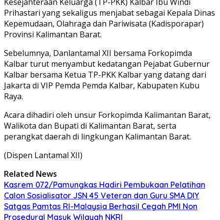
Kesejahteraan Keluarga (TP-PKK) Kalbar Ibu Windi
Prihastari yang sekaligus menjabat sebagai Kepala Dinas
Kepemudaan, Olahraga dan Pariwisata (Kadisporapar)
Provinsi Kalimantan Barat.
Sebelumnya, Danlantamal XII bersama Forkopimda
Kalbar turut menyambut kedatangan Pejabat Gubernur
Kalbar bersama Ketua TP-PKK Kalbar yang datang dari
Jakarta di VIP Pemda Pemda Kalbar, Kabupaten Kubu
Raya.
Acara dihadiri oleh unsur Forkopimda Kalimantan Barat,
Walikota dan Bupati di Kalimantan Barat, serta
perangkat daerah di lingkungan Kalimantan Barat.
(Dispen Lantamal XII)
Related News
Kasrem 072/Pamungkas Hadiri Pembukaan Pelatihan
Calon Sosialisator JSN 45 Veteran dan Guru SMA DIY
Satgas Pamtas RI-Malaysia Berhasil Cegah PMI Non
Prosedural Masuk Wilayah NKRI