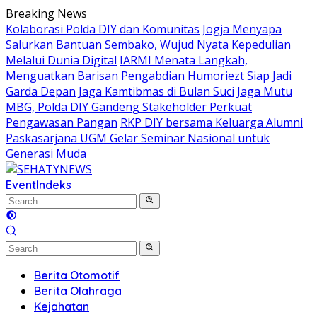
Skip
Breaking News
to
Kolaborasi Polda DIY dan Komunitas Jogja Menyapa
content
Salurkan Bantuan Sembako, Wujud Nyata Kepedulian
Melalui Dunia Digital
IARMI Menata Langkah,
Menguatkan Barisan Pengabdian
Humoriezt Siap Jadi
Garda Depan Jaga Kamtibmas di Bulan Suci
Jaga Mutu
MBG, Polda DIY Gandeng Stakeholder Perkuat
Pengawasan Pangan
RKP DIY bersama Keluarga Alumni
Paskasarjana UGM Gelar Seminar Nasional untuk
Generasi Muda
Event
Indeks
Berita Otomotif
Berita Olahraga
Kejahatan