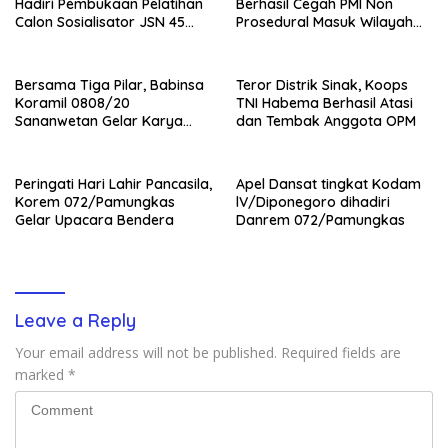
Hadiri Pembukaan Pelatihan
Berhasil Cegah PMI Non
Calon Sosialisator JSN 45
Prosedural Masuk Wilayah
Veteran dan Guru SMA DIY
NKRI
Bersama Tiga Pilar, Babinsa
Teror Distrik Sinak, Koops
Koramil 0808/20
TNI Habema Berhasil Atasi
Sananwetan Gelar Karya
dan Tembak Anggota OPM
Bhakti
Peringati Hari Lahir Pancasila,
Apel Dansat tingkat Kodam
Korem 072/Pamungkas
lV/Diponegoro dihadiri
Gelar Upacara Bendera
Danrem 072/Pamungkas
Leave a Reply
Your email address will not be published.
Required fields are
marked
*