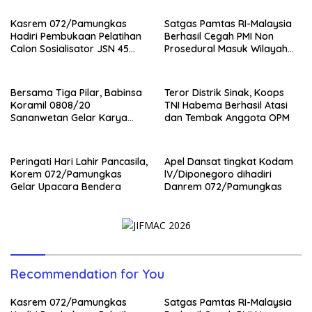
Kasrem 072/Pamungkas
Satgas Pamtas RI-Malaysia
Hadiri Pembukaan Pelatihan
Berhasil Cegah PMI Non
Calon Sosialisator JSN 45
Prosedural Masuk Wilayah
Veteran dan Guru SMA DIY
NKRI
Bersama Tiga Pilar, Babinsa
Teror Distrik Sinak, Koops
Koramil 0808/20
TNI Habema Berhasil Atasi
Sananwetan Gelar Karya
dan Tembak Anggota OPM
Bhakti
Peringati Hari Lahir Pancasila,
Apel Dansat tingkat Kodam
Korem 072/Pamungkas
lV/Diponegoro dihadiri
Gelar Upacara Bendera
Danrem 072/Pamungkas
Recommendation for You
Kasrem 072/Pamungkas
Satgas Pamtas RI-Malaysia