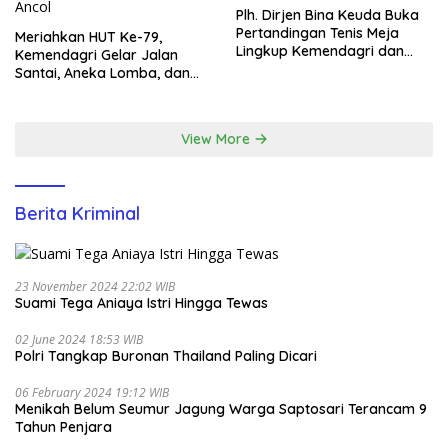
Plh. Dirjen Bina Keuda Buka
Pertandingan Tenis Meja
Meriahkan HUT Ke-79,
Lingkup Kemendagri dan
Kemendagri Gelar Jalan
BNPP
Santai, Aneka Lomba, dan
Santunan Yatim di EcoPark
Ancol
View More
Berita Kriminal
23 November 2024 22:02 WIB
Suami Tega Aniaya Istri Hingga Tewas
02 June 2024 18:53 WIB
Polri Tangkap Buronan Thailand Paling Dicari
06 February 2024 19:12 WIB
Menikah Belum Seumur Jagung Warga Saptosari Terancam 9
Tahun Penjara