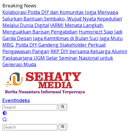
Skip
Breaking News
to
Kolaborasi Polda DIY dan Komunitas Jogja Menyapa
content
Salurkan Bantuan Sembako, Wujud Nyata Kepedulian
Melalui Dunia Digital
IARMI Menata Langkah,
Menguatkan Barisan Pengabdian
Humoriezt Siap Jadi
Garda Depan Jaga Kamtibmas di Bulan Suci
Jaga Mutu
MBG, Polda DIY Gandeng Stakeholder Perkuat
Pengawasan Pangan
RKP DIY bersama Keluarga Alumni
Paskasarjana UGM Gelar Seminar Nasional untuk
Generasi Muda
Event
Indeks