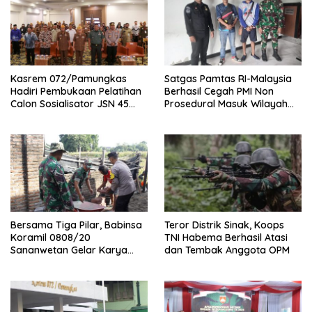
Kasrem 072/Pamungkas
Satgas Pamtas RI-Malaysia
Hadiri Pembukaan Pelatihan
Berhasil Cegah PMI Non
Calon Sosialisator JSN 45
Prosedural Masuk Wilayah
Veteran dan Guru SMA DIY
NKRI
Bersama Tiga Pilar, Babinsa
Teror Distrik Sinak, Koops
Koramil 0808/20
TNI Habema Berhasil Atasi
Sananwetan Gelar Karya
dan Tembak Anggota OPM
Bhakti