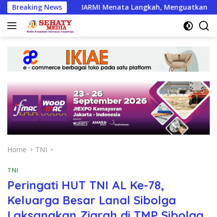
Skip
gital
Breaking News
IARMI Menata Langkah, Menguatkan Barisan Pen
to
content
Home
TNI
TNI
Peringati HUT TNI AL Ke-78,
Keluarga Besar Lanal Sibolga
Laksanakan Ziarah di TMP Sibolga