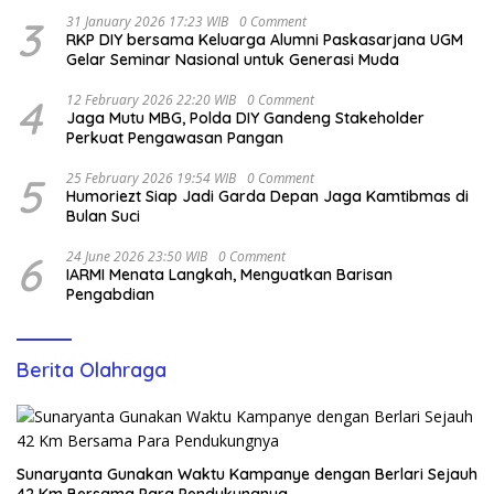
3
31 January 2026 17:23 WIB
0 Comment
RKP DIY bersama Keluarga Alumni Paskasarjana UGM
Gelar Seminar Nasional untuk Generasi Muda
4
12 February 2026 22:20 WIB
0 Comment
Jaga Mutu MBG, Polda DIY Gandeng Stakeholder
Perkuat Pengawasan Pangan
5
25 February 2026 19:54 WIB
0 Comment
Humoriezt Siap Jadi Garda Depan Jaga Kamtibmas di
Bulan Suci
6
24 June 2026 23:50 WIB
0 Comment
IARMI Menata Langkah, Menguatkan Barisan
Pengabdian
Berita Olahraga
Sunaryanta Gunakan Waktu Kampanye dengan Berlari Sejauh