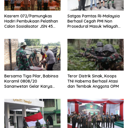
Kasrem 072/Pamungkas
Satgas Pamtas RI-Malaysia
Hadiri Pembukaan Pelatihan
Berhasil Cegah PMI Non
Calon Sosialisator JSN 45
Prosedural Masuk Wilayah
Veteran dan Guru SMA DIY
NKRI
Bersama Tiga Pilar, Babinsa
Teror Distrik Sinak, Koops
Koramil 0808/20
TNI Habema Berhasil Atasi
Sananwetan Gelar Karya
dan Tembak Anggota OPM
Bhakti