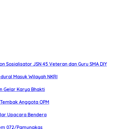
 Sosialisator JSN 45 Veteran dan Guru SMA DIY
edural Masuk Wilayah NKRI
n Gelar Karya Bhakti
an Tembak Anggota OPM
elar Upacara Bendera
nrem 072/Pamungkas