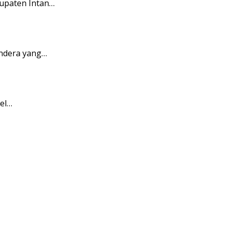
upaten Intan…
endera yang…
pel…