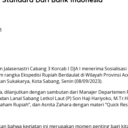
B
n Jalasenastri Cabang 3 Korcab I DJA I menerima Sosialisa
am rangka Ekspedisi Rupiah Berdaulat di Wilayah Provinsi
n Sukakarya, Kota Sabang, Senin (08/09/2023).
a, dilanjutkan dengan sambutan dari Manajer Departemen 
n Lanal Sabang Letkol Laut (P) Son Haji Hariyoko, M.Tr.Ha
aham Rupiah”, dan Asnita Zahara dengan materi “Quick Res
n bahwa kegiatan ini merupakan momen penting bagi ki