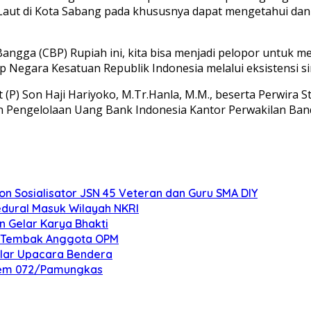
n Laut di Kota Sabang pada khususnya dapat mengetahui d
angga (CBP) Rupiah ini, kita bisa menjadi pelopor untuk
Negara Kesatuan Republik Indonesia melalui eksistensi sim
P) Son Haji Hariyoko, M.Tr.Hanla, M.M., beserta Perwira St
 Pengelolaan Uang Bank Indonesia Kantor Perwakilan Banda
 Sosialisator JSN 45 Veteran dan Guru SMA DIY
edural Masuk Wilayah NKRI
n Gelar Karya Bhakti
an Tembak Anggota OPM
elar Upacara Bendera
nrem 072/Pamungkas