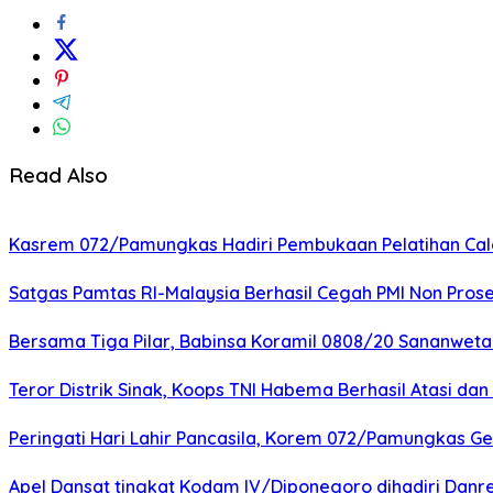
Read Also
Kasrem 072/Pamungkas Hadiri Pembukaan Pelatihan Calon
Satgas Pamtas RI-Malaysia Berhasil Cegah PMI Non Pros
Bersama Tiga Pilar, Babinsa Koramil 0808/20 Sananweta
Teror Distrik Sinak, Koops TNI Habema Berhasil Atasi d
Peringati Hari Lahir Pancasila, Korem 072/Pamungkas G
Apel Dansat tingkat Kodam lV/Diponegoro dihadiri Da