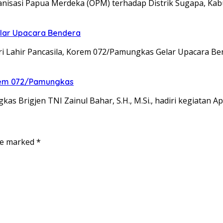
isasi Papua Merdeka (OPM) terhadap Distrik Sugapa, Kab
elar Upacara Bendera
ri Lahir Pancasila, Korem 072/Pamungkas Gelar Upacara B
nrem 072/Pamungkas
 Brigjen TNI Zainul Bahar, S.H., M.Si., hadiri kegiatan A
are marked
*