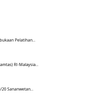
mbukaan Pelatihan…
amtas) RI-Malaysia…
08/20 Sananwetan…