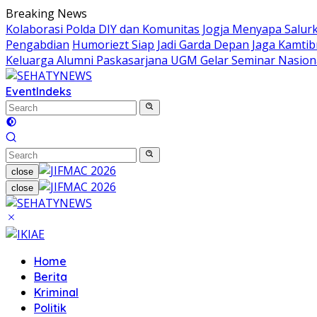
Skip
Breaking News
to
Kolaborasi Polda DIY dan Komunitas Jogja Menyapa Salur
content
Pengabdian
Humoriezt Siap Jadi Garda Depan Jaga Kamtib
Keluarga Alumni Paskasarjana UGM Gelar Seminar Nasion
Event
Indeks
close
close
Home
Berita
Kriminal
Politik