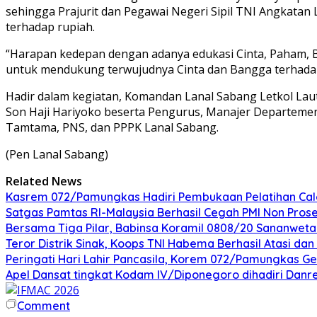
sehingga Prajurit dan Pegawai Negeri Sipil TNI Angkata
terhadap rupiah.
“Harapan kedepan dengan adanya edukasi Cinta, Paham, B
untuk mendukung terwujudnya Cinta dan Bangga terhadap 
Hadir dalam kegiatan, Komandan Lanal Sabang Letkol Laut (
Son Haji Hariyoko beserta Pengurus, Manajer Departemen
Tamtama, PNS, dan PPPK Lanal Sabang.
(Pen Lanal Sabang)
Related News
Kasrem 072/Pamungkas Hadiri Pembukaan Pelatihan Calon
Satgas Pamtas RI-Malaysia Berhasil Cegah PMI Non Pros
Bersama Tiga Pilar, Babinsa Koramil 0808/20 Sananweta
Teror Distrik Sinak, Koops TNI Habema Berhasil Atasi d
Peringati Hari Lahir Pancasila, Korem 072/Pamungkas G
Apel Dansat tingkat Kodam lV/Diponegoro dihadiri Da
Comment