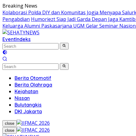
Skip
Breaking News
to
Kolaborasi Polda DIY dan Komunitas Jogja Menyapa Salur
content
Pengabdian
Humoriezt Siap Jadi Garda Depan Jaga Kamtib
Keluarga Alumni Paskasarjana UGM Gelar Seminar Nasion
Event
Indeks
Berita Otomotif
Berita Olahraga
Kejahatan
Nissan
Bulutangkis
DKI Jakarta
close
close