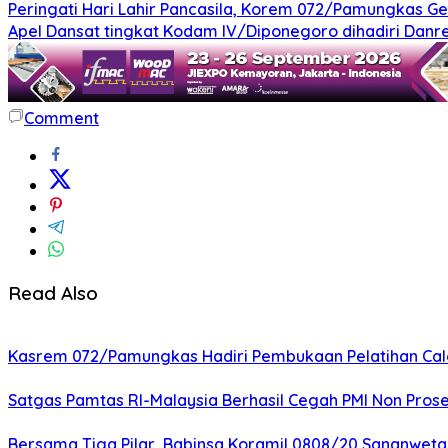
Peringati Hari Lahir Pancasila, Korem 072/Pamungkas G
Apel Dansat tingkat Kodam lV/Diponegoro dihadiri Da
Comment
Read Also
Kasrem 072/Pamungkas Hadiri Pembukaan Pelatihan Calon
Satgas Pamtas RI-Malaysia Berhasil Cegah PMI Non Pros
Bersama Tiga Pilar, Babinsa Koramil 0808/20 Sananweta