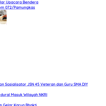
elar Upacara Bendera
nrem 072/Pamungkas
 Sosialisator JSN 45 Veteran dan Guru SMA DIY
edural Masuk Wilayah NKRI
n Gelar Karya Bhakti