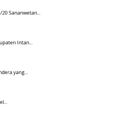
08/20 Sananwetan…
upaten Intan…
endera yang…
pel…