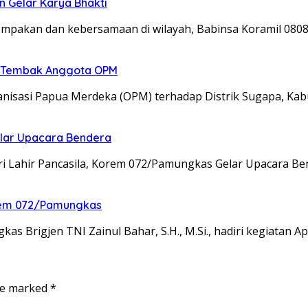
n Gelar Karya Bhakti
kompakan dan kebersamaan di wilayah, Babinsa Koramil 08
an Tembak Anggota OPM
isasi Papua Merdeka (OPM) terhadap Distrik Sugapa, Kab
elar Upacara Bendera
ri Lahir Pancasila, Korem 072/Pamungkas Gelar Upacara B
nrem 072/Pamungkas
 Brigjen TNI Zainul Bahar, S.H., M.Si., hadiri kegiatan A
are marked
*