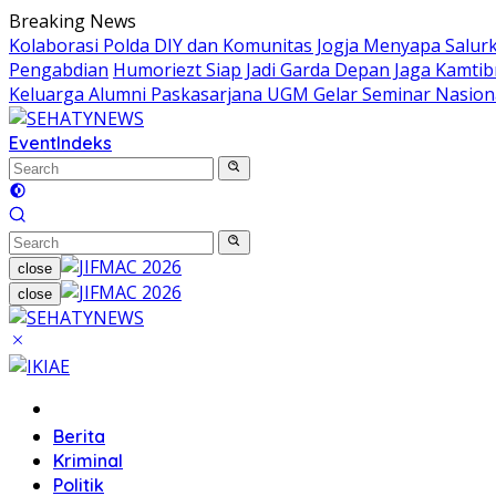
Skip
Breaking News
to
Kolaborasi Polda DIY dan Komunitas Jogja Menyapa Salur
content
Pengabdian
Humoriezt Siap Jadi Garda Depan Jaga Kamtib
Keluarga Alumni Paskasarjana UGM Gelar Seminar Nasion
Event
Indeks
close
close
Home
Berita
Kriminal
Politik