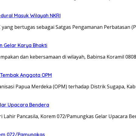
edural Masuk Wilayah NKRI
C yang bertugas sebagai Satgas Pengamanan Perbatasan (P
n Gelar Karya Bhakti
kompakan dan kebersamaan di wilayah, Babinsa Koramil 08
an Tembak Anggota OPM
isasi Papua Merdeka (OPM) terhadap Distrik Sugapa, Kab
elar Upacara Bendera
ri Lahir Pancasila, Korem 072/Pamungkas Gelar Upacara B
nrem 072/Pamungkas