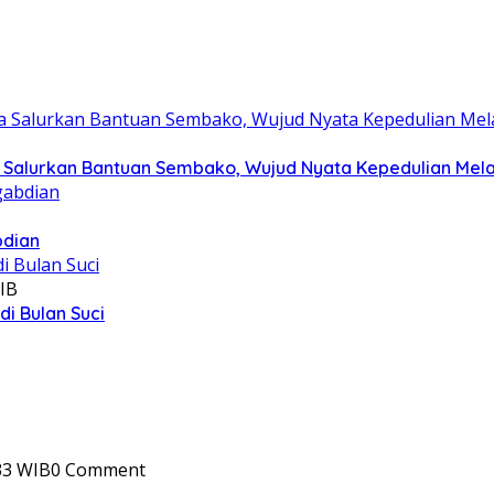
Salurkan Bantuan Sembako, Wujud Nyata Kepedulian Melalu
bdian
IB
i Bulan Suci
33 WIB
0 Comment