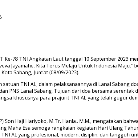
B
UT Ke-78 TNI Angkatan Laut tanggal 10 September 2023 me
a Jayamahe, Kita Terus Melaju Untuk Indonesia Maju,” be
Kota Sabang, Jum’at (08/09/2023).
ruh satuan TNI AL, dalam pelaksanaannya di Lanal Sabang d
rit dan PNS Lanal Sabang. Tujuan dari doa bersama serentak 
gsa khususnya para prajurit TNI AL yang telah gugur dem
P) Son Haji Hariyoko, M.Tr. Hanla., M.M., mengatakan bahw
ng Maha Esa semoga rangkaian kegiatan Hari Ulang Tahun 
t TNI AL yang profesional, modern, disiplin, dan tanggu