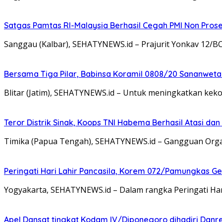
Satgas Pamtas RI-Malaysia Berhasil Cegah PMI Non Pros
Sanggau (Kalbar), SEHATYNEWS.id – Prajurit Yonkav 12/B
Bersama Tiga Pilar, Babinsa Koramil 0808/20 Sananweta
Blitar (Jatim), SEHATYNEWS.id – Untuk meningkatkan ke
Teror Distrik Sinak, Koops TNI Habema Berhasil Atasi d
Timika (Papua Tengah), SEHATYNEWS.id – Gangguan Organ
Peringati Hari Lahir Pancasila, Korem 072/Pamungkas G
Yogyakarta, SEHATYNEWS.id – Dalam rangka Peringati Ha
Apel Dansat tingkat Kodam lV/Diponegoro dihadiri Da