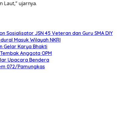
 Laut,” ujarnya.
 Sosialisator JSN 45 Veteran dan Guru SMA DIY
edural Masuk Wilayah NKRI
n Gelar Karya Bhakti
an Tembak Anggota OPM
elar Upacara Bendera
nrem 072/Pamungkas