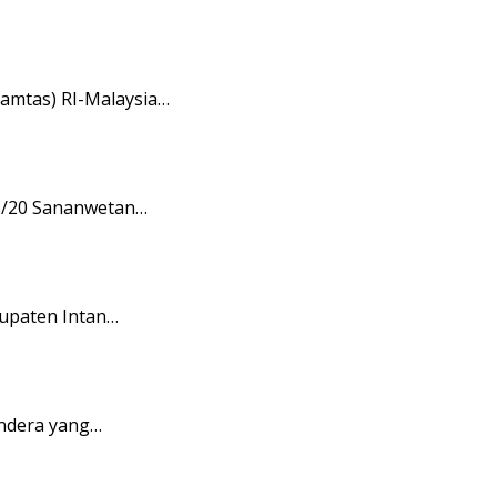
amtas) RI-Malaysia…
08/20 Sananwetan…
upaten Intan…
endera yang…