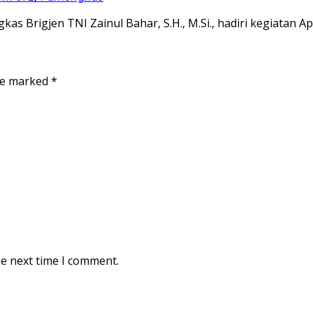
 Brigjen TNI Zainul Bahar, S.H., M.Si., hadiri kegiatan A
are marked
*
he next time I comment.