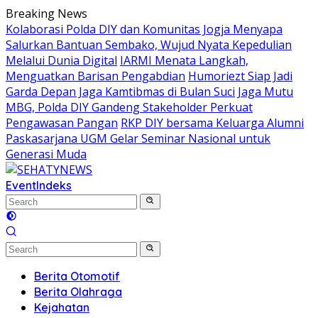
Skip
Breaking News
to
Kolaborasi Polda DIY dan Komunitas Jogja Menyapa
content
Salurkan Bantuan Sembako, Wujud Nyata Kepedulian
Melalui Dunia Digital
IARMI Menata Langkah,
Menguatkan Barisan Pengabdian
Humoriezt Siap Jadi
Garda Depan Jaga Kamtibmas di Bulan Suci
Jaga Mutu
MBG, Polda DIY Gandeng Stakeholder Perkuat
Pengawasan Pangan
RKP DIY bersama Keluarga Alumni
Paskasarjana UGM Gelar Seminar Nasional untuk
Generasi Muda
Event
Indeks
Berita Otomotif
Berita Olahraga
Kejahatan