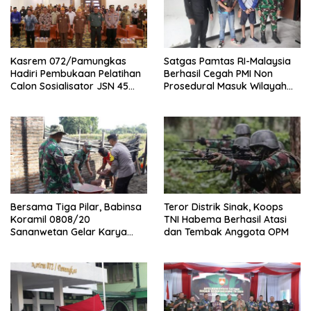
Kasrem 072/Pamungkas
Satgas Pamtas RI-Malaysia
Hadiri Pembukaan Pelatihan
Berhasil Cegah PMI Non
Calon Sosialisator JSN 45
Prosedural Masuk Wilayah
Veteran dan Guru SMA DIY
NKRI
Bersama Tiga Pilar, Babinsa
Teror Distrik Sinak, Koops
Koramil 0808/20
TNI Habema Berhasil Atasi
Sananwetan Gelar Karya
dan Tembak Anggota OPM
Bhakti