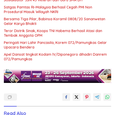
Sosialisator JSN 45 Veteran dan Guru SMA DIY
Satgas Pamtas RI-Malaysia Berhasil Cegah PMI Non
Prosedural Masuk Wilayah NKRI
Bersama Tiga Pilar, Babinsa Koramil 0808/20 Sananwetan
Gelar Karya Bhakti
Teror Distrik Sinak, Koops TNI Habema Berhasil Atasi dan
Tembak Anggota OPM
Peringati Hari Lahir Pancasila, Korem 072/Pamungkas Gelar
Upacara Bendera
Apel Dansat tingkat Kodam lV/Diponegoro dihadiri Danrem
072/Pamungkas
Read Also