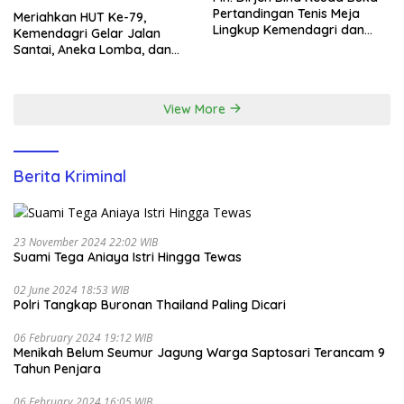
Pertandingan Tenis Meja
Meriahkan HUT Ke-79,
Lingkup Kemendagri dan
Kemendagri Gelar Jalan
BNPP
Santai, Aneka Lomba, dan
Santunan Yatim di EcoPark
Ancol
View More
Berita Kriminal
23 November 2024 22:02 WIB
Suami Tega Aniaya Istri Hingga Tewas
02 June 2024 18:53 WIB
Polri Tangkap Buronan Thailand Paling Dicari
06 February 2024 19:12 WIB
Menikah Belum Seumur Jagung Warga Saptosari Terancam 9
Tahun Penjara
06 February 2024 16:05 WIB