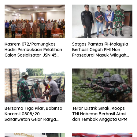
Kasrem 072/Pamungkas
Satgas Pamtas RI-Malaysia
Hadiri Pembukaan Pelatihan
Berhasil Cegah PMI Non
Calon Sosialisator JSN 45
Prosedural Masuk Wilayah
Veteran dan Guru SMA DIY
NKRI
Bersama Tiga Pilar, Babinsa
Teror Distrik Sinak, Koops
Koramil 0808/20
TNI Habema Berhasil Atasi
Sananwetan Gelar Karya
dan Tembak Anggota OPM
Bhakti