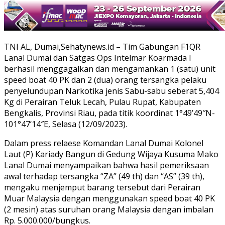
TNI AL, Dumai,Sehatynews.id – Tim Gabungan F1QR
Lanal Dumai dan Satgas Ops Intelmar Koarmada I
berhasil menggagalkan dan mengamankan 1 (satu) unit
speed boat 40 PK dan 2 (dua) orang tersangka pelaku
penyelundupan Narkotika jenis Sabu-sabu seberat 5,404
Kg di Perairan Teluk Lecah, Pulau Rupat, Kabupaten
Bengkalis, Provinsi Riau, pada titik koordinat 1°49’49″N-
101°47’14″E, Selasa (12/09/2023).
Dalam press relaese Komandan Lanal Dumai Kolonel
Laut (P) Kariady Bangun di Gedung Wijaya Kusuma Mako
Lanal Dumai menyampaikan bahwa hasil pemeriksaan
awal terhadap tersangka “ZA” (49 th) dan “AS” (39 th),
mengaku menjemput barang tersebut dari Perairan
Muar Malaysia dengan menggunakan speed boat 40 PK
(2 mesin) atas suruhan orang Malaysia dengan imbalan
Rp. 5.000.000/bungkus.