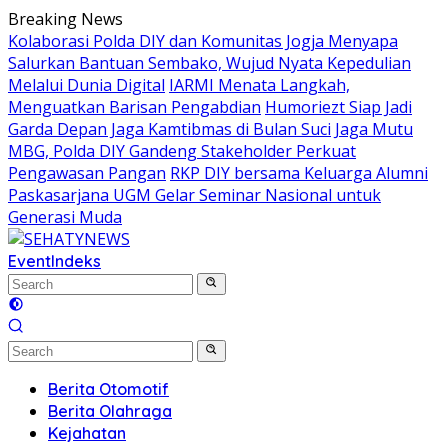
Skip
Breaking News
to
Kolaborasi Polda DIY dan Komunitas Jogja Menyapa
content
Salurkan Bantuan Sembako, Wujud Nyata Kepedulian
Melalui Dunia Digital
IARMI Menata Langkah,
Menguatkan Barisan Pengabdian
Humoriezt Siap Jadi
Garda Depan Jaga Kamtibmas di Bulan Suci
Jaga Mutu
MBG, Polda DIY Gandeng Stakeholder Perkuat
Pengawasan Pangan
RKP DIY bersama Keluarga Alumni
Paskasarjana UGM Gelar Seminar Nasional untuk
Generasi Muda
Event
Indeks
Berita Otomotif
Berita Olahraga
Kejahatan