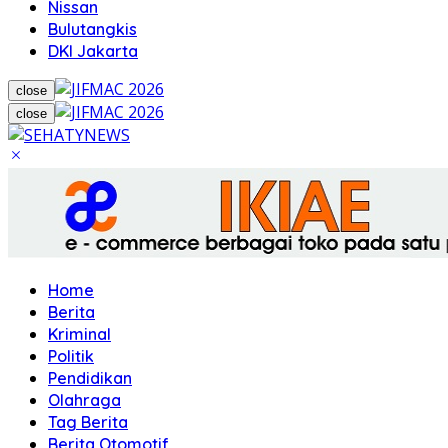
Nissan
Bulutangkis
DKI Jakarta
close
close
Home
Berita
Kriminal
Politik
Pendidikan
Olahraga
Tag Berita
Berita Otomotif