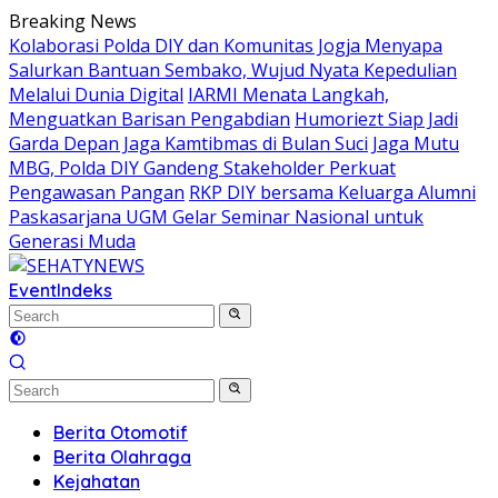
Skip
Breaking News
to
Kolaborasi Polda DIY dan Komunitas Jogja Menyapa
content
Salurkan Bantuan Sembako, Wujud Nyata Kepedulian
Melalui Dunia Digital
IARMI Menata Langkah,
Menguatkan Barisan Pengabdian
Humoriezt Siap Jadi
Garda Depan Jaga Kamtibmas di Bulan Suci
Jaga Mutu
MBG, Polda DIY Gandeng Stakeholder Perkuat
Pengawasan Pangan
RKP DIY bersama Keluarga Alumni
Paskasarjana UGM Gelar Seminar Nasional untuk
Generasi Muda
Event
Indeks
Berita Otomotif
Berita Olahraga
Kejahatan