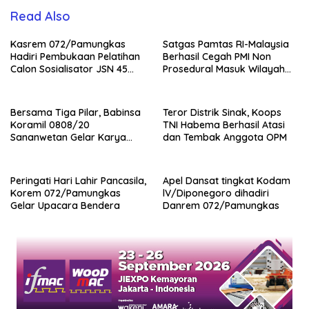
Read Also
Kasrem 072/Pamungkas
Satgas Pamtas RI-Malaysia
Hadiri Pembukaan Pelatihan
Berhasil Cegah PMI Non
Calon Sosialisator JSN 45
Prosedural Masuk Wilayah
Veteran dan Guru SMA DIY
NKRI
Bersama Tiga Pilar, Babinsa
Teror Distrik Sinak, Koops
Koramil 0808/20
TNI Habema Berhasil Atasi
Sananwetan Gelar Karya
dan Tembak Anggota OPM
Bhakti
Peringati Hari Lahir Pancasila,
Apel Dansat tingkat Kodam
Korem 072/Pamungkas
lV/Diponegoro dihadiri
Gelar Upacara Bendera
Danrem 072/Pamungkas