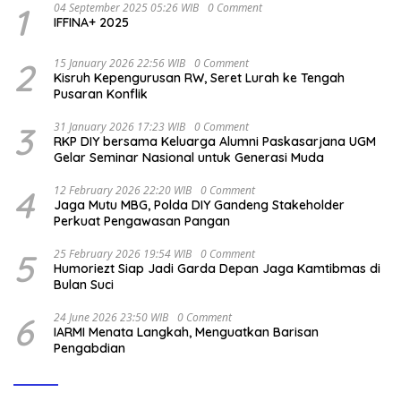
1
04 September 2025 05:26 WIB
0 Comment
IFFINA+ 2025
2
15 January 2026 22:56 WIB
0 Comment
Kisruh Kepengurusan RW, Seret Lurah ke Tengah
Pusaran Konflik
3
31 January 2026 17:23 WIB
0 Comment
RKP DIY bersama Keluarga Alumni Paskasarjana UGM
Gelar Seminar Nasional untuk Generasi Muda
4
12 February 2026 22:20 WIB
0 Comment
Jaga Mutu MBG, Polda DIY Gandeng Stakeholder
Perkuat Pengawasan Pangan
5
25 February 2026 19:54 WIB
0 Comment
Humoriezt Siap Jadi Garda Depan Jaga Kamtibmas di
Bulan Suci
6
24 June 2026 23:50 WIB
0 Comment
IARMI Menata Langkah, Menguatkan Barisan
Pengabdian