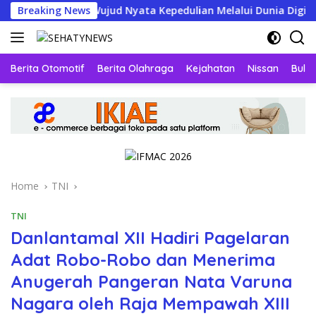
Skip
mbako, Wujud Nyata Kepedulian Melalui Dunia Digital
Breaking News
to
content
Berita Otomotif
Berita Olahraga
Kejahatan
Nissan
Bulut
Home
TNI
TNI
Danlantamal XII Hadiri Pagelaran
Adat Robo-Robo dan Menerima
Anugerah Pangeran Nata Varuna
Nagara oleh Raja Mempawah XIII