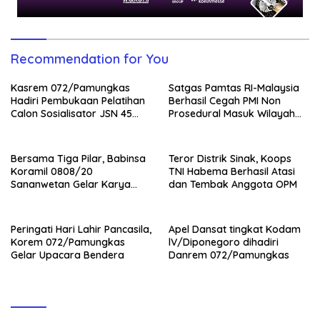
Recommendation for You
Kasrem 072/Pamungkas
Satgas Pamtas RI-Malaysia
Hadiri Pembukaan Pelatihan
Berhasil Cegah PMI Non
Calon Sosialisator JSN 45
Prosedural Masuk Wilayah
Veteran dan Guru SMA DIY
NKRI
Bersama Tiga Pilar, Babinsa
Teror Distrik Sinak, Koops
Koramil 0808/20
TNI Habema Berhasil Atasi
Sananwetan Gelar Karya
dan Tembak Anggota OPM
Bhakti
Peringati Hari Lahir Pancasila,
Apel Dansat tingkat Kodam
Korem 072/Pamungkas
lV/Diponegoro dihadiri
Gelar Upacara Bendera
Danrem 072/Pamungkas