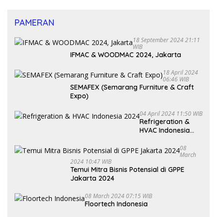
PAMERAN
18 September 2024 21:11
WIB
IFMAC & WOODMAC 2024, Jakarta
18 April 2024
06:46 WIB
SEMAFEX (Semarang Furniture & Craft
Expo)
04 April 2024 11:50 WIB
Refrigeration &
HVAC Indonesia
2024
08
March
2024 10:47 WIB
Temui Mitra Bisnis Potensial di GPPE
Jakarta 2024
08 March 2024 07:15 WIB
Floortech Indonesia