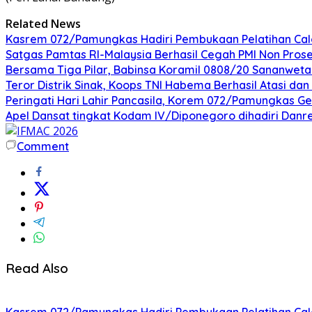
Related News
Kasrem 072/Pamungkas Hadiri Pembukaan Pelatihan Calon
Satgas Pamtas RI-Malaysia Berhasil Cegah PMI Non Pros
Bersama Tiga Pilar, Babinsa Koramil 0808/20 Sananweta
Teror Distrik Sinak, Koops TNI Habema Berhasil Atasi d
Peringati Hari Lahir Pancasila, Korem 072/Pamungkas G
Apel Dansat tingkat Kodam lV/Diponegoro dihadiri Da
Comment
Read Also