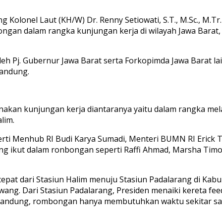
olonel Laut (KH/W) Dr. Renny Setiowati, S.T., M.Sc., M.Tr
gan dalam rangka kunjungan kerja di wilayah Jawa Barat, 
oleh Pj. Gubernur Jawa Barat serta Forkopimda Jawa Barat la
andung.
akan kunjungan kerja diantaranya yaitu dalam rangka mel
lim.
rti Menhub RI Budi Karya Sumadi, Menteri BUMN RI Erick T
g ikut dalam ronbongan seperti Raffi Ahmad, Marsha Timoth
cepat dari Stasiun Halim menuju Stasiun Padalarang di Kab
rawang. Dari Stasiun Padalarang, Presiden menaiki kereta 
Bandung, rombongan hanya membutuhkan waktu sekitar sat