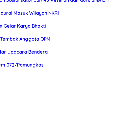
 Sosialisator JSN 45 Veteran dan Guru SMA DIY
edural Masuk Wilayah NKRI
n Gelar Karya Bhakti
an Tembak Anggota OPM
elar Upacara Bendera
nrem 072/Pamungkas