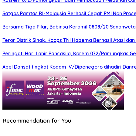
Kasrem 072/Pamungkas Hadiri Pembukaan Pelatihan Calon
Satgas Pamtas RI-Malaysia Berhasil Cegah PMI Non Pros
Bersama Tiga Pilar, Babinsa Koramil 0808/20 Sananweta
Teror Distrik Sinak, Koops TNI Habema Berhasil Atasi d
Peringati Hari Lahir Pancasila, Korem 072/Pamungkas G
Apel Dansat tingkat Kodam lV/Diponegoro dihadiri Da
Recommendation for You