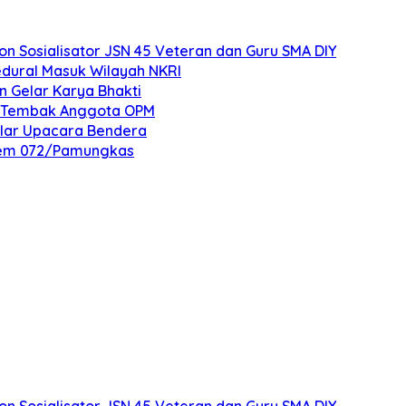
 Sosialisator JSN 45 Veteran dan Guru SMA DIY
edural Masuk Wilayah NKRI
n Gelar Karya Bhakti
an Tembak Anggota OPM
elar Upacara Bendera
nrem 072/Pamungkas