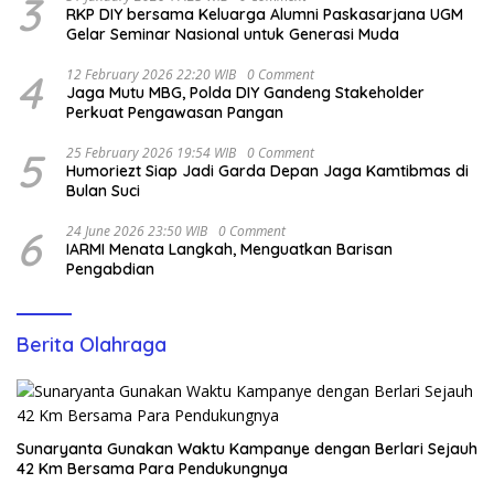
3
RKP DIY bersama Keluarga Alumni Paskasarjana UGM
Gelar Seminar Nasional untuk Generasi Muda
4
12 February 2026 22:20 WIB
0 Comment
Jaga Mutu MBG, Polda DIY Gandeng Stakeholder
Perkuat Pengawasan Pangan
5
25 February 2026 19:54 WIB
0 Comment
Humoriezt Siap Jadi Garda Depan Jaga Kamtibmas di
Bulan Suci
6
24 June 2026 23:50 WIB
0 Comment
IARMI Menata Langkah, Menguatkan Barisan
Pengabdian
Berita Olahraga
Sunaryanta Gunakan Waktu Kampanye dengan Berlari Sejauh
42 Km Bersama Para Pendukungnya