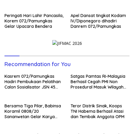
Bhakti
Peringati Hari Lahir Pancasila,
Apel Dansat tingkat Kodam
Korem 072/Pamungkas
lV/Diponegoro dihadiri
Gelar Upacara Bendera
Danrem 072/Pamungkas
Recommendation for You
Kasrem 072/Pamungkas
Satgas Pamtas RI-Malaysia
Hadiri Pembukaan Pelatihan
Berhasil Cegah PMI Non
Calon Sosialisator JSN 45
Prosedural Masuk Wilayah
Veteran dan Guru SMA DIY
NKRI
Bersama Tiga Pilar, Babinsa
Teror Distrik Sinak, Koops
Koramil 0808/20
TNI Habema Berhasil Atasi
Sananwetan Gelar Karya
dan Tembak Anggota OPM
Bhakti