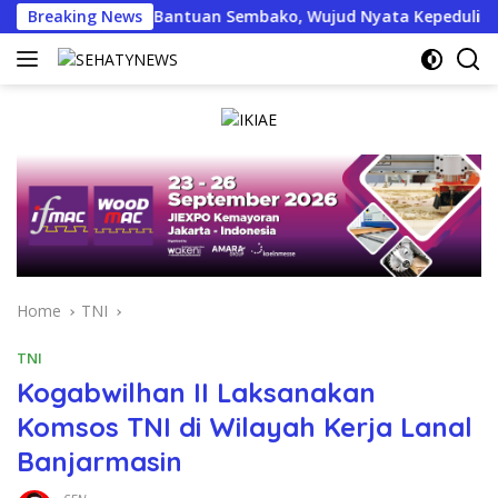
Skip
Salurkan Bantuan Sembako, Wujud Nyata Kepedulian Melalui Du
Breaking News
to
content
Home
TNI
TNI
Kogabwilhan II Laksanakan
Komsos TNI di Wilayah Kerja Lanal
Banjarmasin