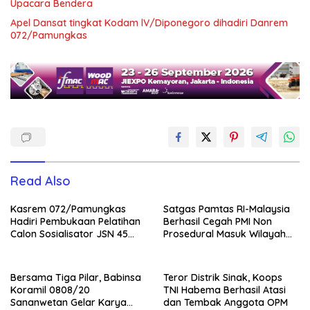
Upacara Bendera
Apel Dansat tingkat Kodam lV/Diponegoro dihadiri Danrem
072/Pamungkas
Read Also
Kasrem 072/Pamungkas
Satgas Pamtas RI-Malaysia
Hadiri Pembukaan Pelatihan
Berhasil Cegah PMI Non
Calon Sosialisator JSN 45
Prosedural Masuk Wilayah
Veteran dan Guru SMA DIY
NKRI
Bersama Tiga Pilar, Babinsa
Teror Distrik Sinak, Koops
Koramil 0808/20
TNI Habema Berhasil Atasi
Sananwetan Gelar Karya
dan Tembak Anggota OPM