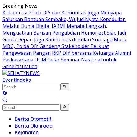
Skip
Breaking News
to
Kolaborasi Polda DIY dan Komunitas Jogja Menyapa
content
Salurkan Bantuan Sembako, Wujud Nyata Kepedulian
Melalui Dunia Digital
IARMI Menata Langkah,
Menguatkan Barisan Pengabdian
Humoriezt Siap Jadi
Garda Depan Jaga Kamtibmas di Bulan Suci
Jaga Mutu
MBG, Polda DIY Gandeng Stakeholder Perkuat
Pengawasan Pangan
RKP DIY bersama Keluarga Alumni
Paskasarjana UGM Gelar Seminar Nasional untuk
Generasi Muda
Event
Indeks
Berita Otomotif
Berita Olahraga
Kejahatan