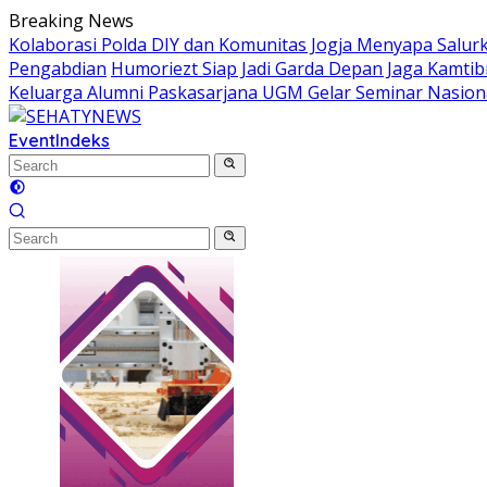
Skip
Breaking News
to
Kolaborasi Polda DIY dan Komunitas Jogja Menyapa Salur
content
Pengabdian
Humoriezt Siap Jadi Garda Depan Jaga Kamtib
Keluarga Alumni Paskasarjana UGM Gelar Seminar Nasion
Event
Indeks