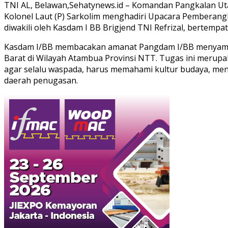
TNI AL, Belawan,Sehatynews.id – Komandan Pangkalan Ut
Kolonel Laut (P) Sarkolim menghadiri Upacara Pemberan
diwakili oleh Kasdam I BB Brigjend TNI Refrizal, bertemp
Kasdam I/BB membacakan amanat Pangdam I/BB menyampaik
Barat di Wilayah Atambua Provinsi NTT. Tugas ini meru
agar selalu waspada, harus memahami kultur budaya, meng
daerah penugasan.