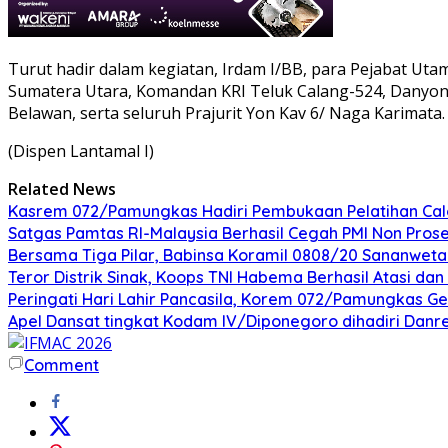
Turut hadir dalam kegiatan, Irdam I/BB, para Pejabat Uta
Sumatera Utara, Komandan KRI Teluk Calang-524, Danyonm
Belawan, serta seluruh Prajurit Yon Kav 6/ Naga Karimata.
(Dispen Lantamal I)
Related News
Kasrem 072/Pamungkas Hadiri Pembukaan Pelatihan Calon
Satgas Pamtas RI-Malaysia Berhasil Cegah PMI Non Pros
Bersama Tiga Pilar, Babinsa Koramil 0808/20 Sananweta
Teror Distrik Sinak, Koops TNI Habema Berhasil Atasi d
Peringati Hari Lahir Pancasila, Korem 072/Pamungkas G
Apel Dansat tingkat Kodam lV/Diponegoro dihadiri Da
Comment