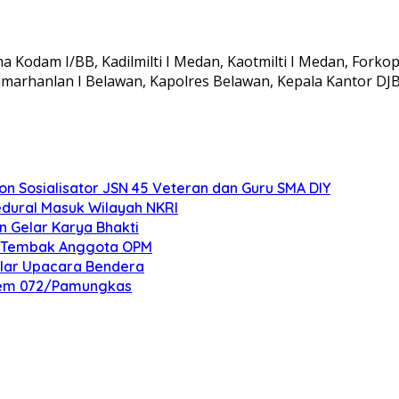
ma Kodam I/BB, Kadilmilti I Medan, Kaotmilti I Medan, For
arhanlan I Belawan, Kapolres Belawan, Kepala Kantor DJBC
 Sosialisator JSN 45 Veteran dan Guru SMA DIY
edural Masuk Wilayah NKRI
n Gelar Karya Bhakti
an Tembak Anggota OPM
elar Upacara Bendera
nrem 072/Pamungkas