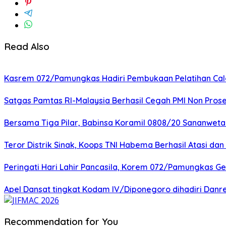
Read Also
Kasrem 072/Pamungkas Hadiri Pembukaan Pelatihan Calon
Satgas Pamtas RI-Malaysia Berhasil Cegah PMI Non Pros
Bersama Tiga Pilar, Babinsa Koramil 0808/20 Sananweta
Teror Distrik Sinak, Koops TNI Habema Berhasil Atasi d
Peringati Hari Lahir Pancasila, Korem 072/Pamungkas G
Apel Dansat tingkat Kodam lV/Diponegoro dihadiri Da
Recommendation for You