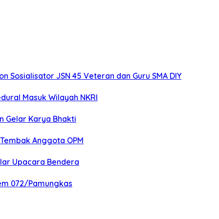
 Sosialisator JSN 45 Veteran dan Guru SMA DIY
edural Masuk Wilayah NKRI
n Gelar Karya Bhakti
an Tembak Anggota OPM
elar Upacara Bendera
nrem 072/Pamungkas