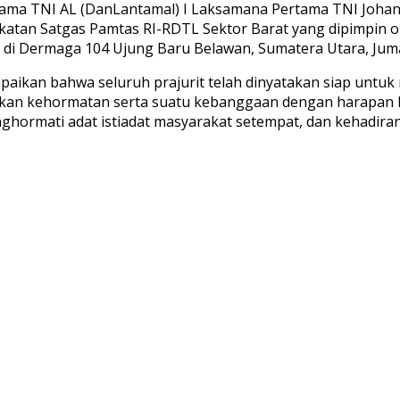
ama TNI AL (DanLantamal) I Laksamana Pertama TNI Johane
gkatan Satgas Pamtas RI-RDTL Sektor Barat yang dipimpi
at di Dermaga 104 Ujung Baru Belawan, Sumatera Utara, Juma
an bahwa seluruh prajurit telah dinyatakan siap untuk 
pakan kehormatan serta suatu kebanggaan dengan harapan 
hormati adat istiadat masyarakat setempat, dan kehadiran 