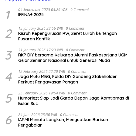
1
04 September 2025 05:26 WIB
0 Comment
IFFINA+ 2025
2
15 January 2026 22:56 WIB
0 Comment
Kisruh Kepengurusan RW, Seret Lurah ke Tengah
Pusaran Konflik
3
31 January 2026 17:23 WIB
0 Comment
RKP DIY bersama Keluarga Alumni Paskasarjana UGM
Gelar Seminar Nasional untuk Generasi Muda
4
12 February 2026 22:20 WIB
0 Comment
Jaga Mutu MBG, Polda DIY Gandeng Stakeholder
Perkuat Pengawasan Pangan
5
25 February 2026 19:54 WIB
0 Comment
Humoriezt Siap Jadi Garda Depan Jaga Kamtibmas di
Bulan Suci
6
24 June 2026 23:50 WIB
0 Comment
IARMI Menata Langkah, Menguatkan Barisan
Pengabdian