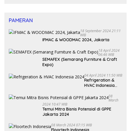
PAMERAN
18 September 2024 21:11
WIB
IFMAC & WOODMAC 2024, Jakarta
18 April 2024
06:46 WIB
SEMAFEX (Semarang Furniture & Craft
Expo)
04 April 2024 11:50 WIB
Refrigeration &
HVAC Indonesia
2024
08
March
2024 10:47 WIB
Temui Mitra Bisnis Potensial di GPPE
Jakarta 2024
08 March 2024 07:15 WIB
Floortech Indonesia