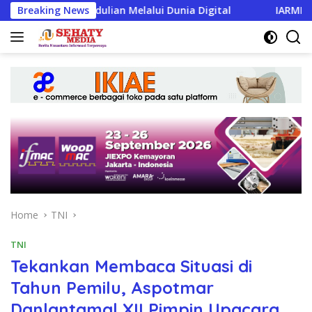
Skip
Kepedulian Melalui Dunia Digital
Breaking News
IARMI Menata Langk
to
content
Home
TNI
TNI
Tekankan Membaca Situasi di
Tahun Pemilu, Aspotmar
Danlantamal XII Pimpin Upacara