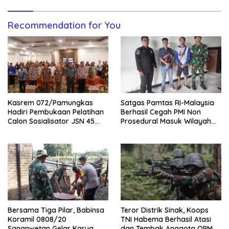
Recommendation for You
Kasrem 072/Pamungkas
Satgas Pamtas RI-Malaysia
Hadiri Pembukaan Pelatihan
Berhasil Cegah PMI Non
Calon Sosialisator JSN 45
Prosedural Masuk Wilayah
Veteran dan Guru SMA DIY
NKRI
Bersama Tiga Pilar, Babinsa
Teror Distrik Sinak, Koops
Koramil 0808/20
TNI Habema Berhasil Atasi
Sananwetan Gelar Karya
dan Tembak Anggota OPM