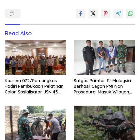
Read Also
Kasrem 072/Pamungkas
Satgas Pamtas RI-Malaysia
Hadiri Pembukaan Pelatihan
Berhasil Cegah PMI Non
Calon Sosialisator JSN 45
Prosedural Masuk Wilayah
Veteran dan Guru SMA DIY
NKRI