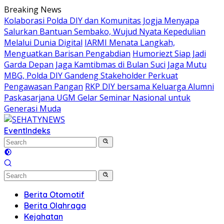
Skip
Breaking News
to
Kolaborasi Polda DIY dan Komunitas Jogja Menyapa
content
Salurkan Bantuan Sembako, Wujud Nyata Kepedulian
Melalui Dunia Digital
IARMI Menata Langkah,
Menguatkan Barisan Pengabdian
Humoriezt Siap Jadi
Garda Depan Jaga Kamtibmas di Bulan Suci
Jaga Mutu
MBG, Polda DIY Gandeng Stakeholder Perkuat
Pengawasan Pangan
RKP DIY bersama Keluarga Alumni
Paskasarjana UGM Gelar Seminar Nasional untuk
Generasi Muda
Event
Indeks
Berita Otomotif
Berita Olahraga
Kejahatan