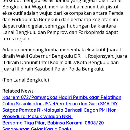
tersebut mengapresiasi lomba yang digelar oleh Lanal
Bengkulu ini. Wagub menilai lomba menembak pistol
eksekutif adalah wujud dari kekompakan antara Pemda
dan Forkopimda Bengkulu dan berharap kegiatan ini
dapat rutin digelar, sehingga hubungan baik antara
Lanal Bengkulu dan Pemprov, dan Forkopimda dapat
terus terjalin.
Adapun pemenang lomba menembak eksekutif Juara I
diraih Wakil Gubernur Bengkulu DR. H. Rosjonsyah, Juara
II diraih Danunit Intel Kodim 0407/Kota Bengkulu dan
Juara III diraih Kasubdit Polair Polda Bengkulu.
(Pen Lanal Bengkulu)
Related News
Kasrem 072/Pamungkas Hadiri Pembukaan Pelatihan
Calon Sosialisator JSN 45 Veteran dan Guru SMA DIY
Satgas Pamtas RI-Malaysia Berhasil Cegah PMI Non
Prosedural Masuk Wilayah NKRI
Bersama Tiga Pilar, Babinsa Koramil 0808/20
Sananwetan Gelar Karya Bhakti