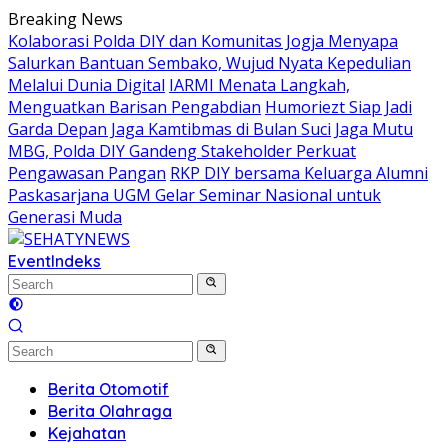
Skip
Breaking News
to
Kolaborasi Polda DIY dan Komunitas Jogja Menyapa
content
Salurkan Bantuan Sembako, Wujud Nyata Kepedulian
Melalui Dunia Digital
IARMI Menata Langkah,
Menguatkan Barisan Pengabdian
Humoriezt Siap Jadi
Garda Depan Jaga Kamtibmas di Bulan Suci
Jaga Mutu
MBG, Polda DIY Gandeng Stakeholder Perkuat
Pengawasan Pangan
RKP DIY bersama Keluarga Alumni
Paskasarjana UGM Gelar Seminar Nasional untuk
Generasi Muda
Event
Indeks
Berita Otomotif
Berita Olahraga
Kejahatan